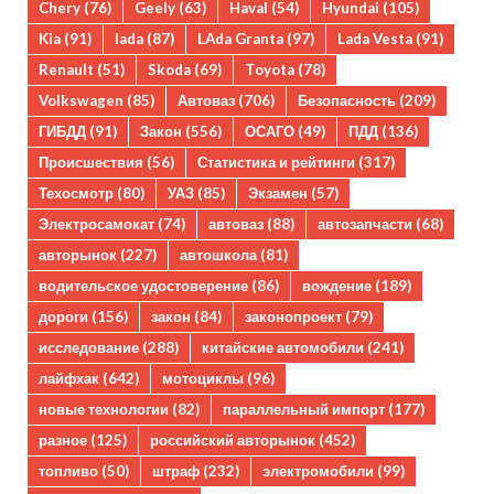
Chery
(76)
Geely
(63)
Haval
(54)
Hyundai
(105)
Kia
(91)
lada
(87)
LAda Granta
(97)
Lada Vesta
(91)
Renault
(51)
Skoda
(69)
Toyota
(78)
Volkswagen
(85)
Автоваз
(706)
Безопасность
(209)
ГИБДД
(91)
Закон
(556)
ОСАГО
(49)
ПДД
(136)
Происшествия
(56)
Статистика и рейтинги
(317)
Техосмотр
(80)
УАЗ
(85)
Экзамен
(57)
Электросамокат
(74)
автоваз
(88)
автозапчасти
(68)
авторынок
(227)
автошкола
(81)
водительское удостоверение
(86)
вождение
(189)
дороги
(156)
закон
(84)
законопроект
(79)
исследование
(288)
китайские автомобили
(241)
лайфхак
(642)
мотоциклы
(96)
новые технологии
(82)
параллельный импорт
(177)
разное
(125)
российский авторынок
(452)
топливо
(50)
штраф
(232)
электромобили
(99)