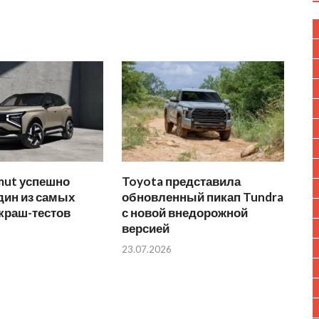
mut успешно
Toyota представила
дин из самых
обновленный пикап Tundra
краш-тестов
с новой внедорожной
версией
23.07.2026