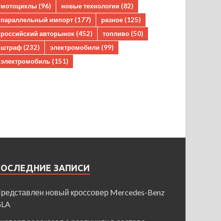
мотоциклы
(96)
новые технологии
(82)
параллельный импорт
(177)
разное
(125)
российский авторынок
(452)
топливо
(50)
штраф
(232)
электромобили
(99)
электромобиль
(151)
ПОСЛЕДНИЕ ЗАПИСИ
редставлен новый кроссовер Mercedes-Benz
GLA