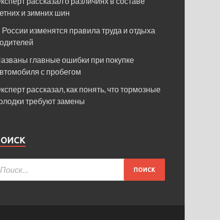
ксперт рассказал о различиях в составе
етних и зимних шин
 России изменятся правила труда и отдыха
одителей
азваны главные ошибки при покупке
втомобиля с пробегом
ксперт рассказал, как понять, что тормозные
олодки требуют замены
ПОИСК