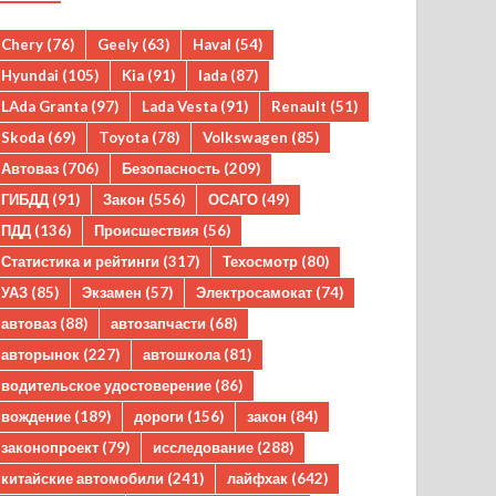
Chery
(76)
Geely
(63)
Haval
(54)
Hyundai
(105)
Kia
(91)
lada
(87)
LAda Granta
(97)
Lada Vesta
(91)
Renault
(51)
Skoda
(69)
Toyota
(78)
Volkswagen
(85)
Автоваз
(706)
Безопасность
(209)
ГИБДД
(91)
Закон
(556)
ОСАГО
(49)
ПДД
(136)
Происшествия
(56)
Статистика и рейтинги
(317)
Техосмотр
(80)
УАЗ
(85)
Экзамен
(57)
Электросамокат
(74)
автоваз
(88)
автозапчасти
(68)
авторынок
(227)
автошкола
(81)
водительское удостоверение
(86)
вождение
(189)
дороги
(156)
закон
(84)
законопроект
(79)
исследование
(288)
китайские автомобили
(241)
лайфхак
(642)