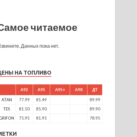
Самое читаемое
звините. Данных пока нет.
ЦЕНЫ НА ТОПЛИВО
A92
A95
A95+
A98
ДТ
ATAN
77.99
81.49
89.99
TES
81.50
85.90
89.90
GRIFON
75.95
81.95
78.95
МЕТКИ