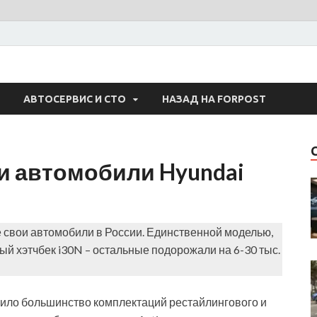
 Авто
АВТОСЕРВИС И СТО
НАЗАД НА FORPOST
и автомобили Hyundai
е свои автомобили в России. Единственной моделью,
й хэтчбек i30N – остальные подорожали на 6-30 тыс.
чило большинство комплектаций рестайлингового и