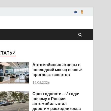
СТАТЬИ
Автомобильные цены в
последний месяц весны:
прогноз экспертов
12.05.2026
Срок годности — 3 года:
почему в России
автомобиль стал
дорогим расходником, а