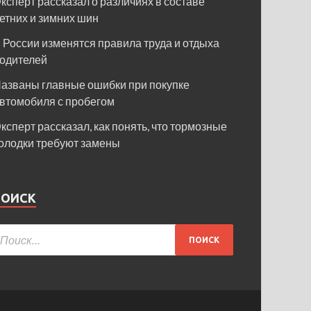
ксперт рассказал о различиях в составе
етних и зимних шин
 России изменятся правила труда и отдыха
одителей
азваны главные ошибки при покупке
втомобиля с пробегом
ксперт рассказал, как понять, что тормозные
олодки требуют замены
ПОИСК