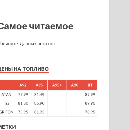
Самое читаемое
звините. Данных пока нет.
ЦЕНЫ НА ТОПЛИВО
A92
A95
A95+
A98
ДТ
ATAN
77.99
81.49
89.99
TES
81.50
85.90
89.90
GRIFON
75.95
81.95
78.95
МЕТКИ