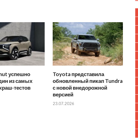
mut успешно
Toyota представила
дин из самых
обновленный пикап Tundra
краш-тестов
с новой внедорожной
версией
23.07.2026