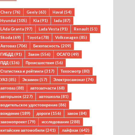
Chery
(76)
Geely
(63)
Haval
(54)
Hyundai
(105)
Kia
(91)
lada
(87)
LAda Granta
(97)
Lada Vesta
(91)
Renault
(51)
Skoda
(69)
Toyota
(78)
Volkswagen
(85)
Автоваз
(706)
Безопасность
(209)
ГИБДД
(91)
Закон
(556)
ОСАГО
(49)
ПДД
(136)
Происшествия
(56)
Статистика и рейтинги
(317)
Техосмотр
(80)
УАЗ
(85)
Экзамен
(57)
Электросамокат
(74)
автоваз
(88)
автозапчасти
(68)
авторынок
(227)
автошкола
(81)
водительское удостоверение
(86)
вождение
(189)
дороги
(156)
закон
(84)
законопроект
(79)
исследование
(288)
китайские автомобили
(241)
лайфхак
(642)