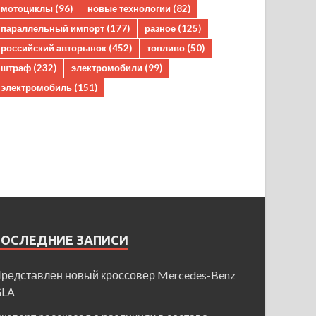
мотоциклы
(96)
новые технологии
(82)
параллельный импорт
(177)
разное
(125)
российский авторынок
(452)
топливо
(50)
штраф
(232)
электромобили
(99)
электромобиль
(151)
ПОСЛЕДНИЕ ЗАПИСИ
редставлен новый кроссовер Mercedes-Benz
GLA