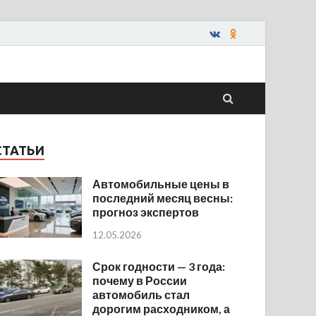
СТАТЬИ
Автомобильные цены в
последний месяц весны:
прогноз экспертов
12.05.2026
Срок годности — 3 года:
почему в России
автомобиль стал
дорогим расходником, а