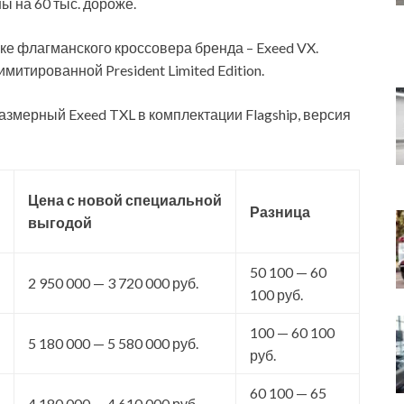
ы на 60 тыс. дороже.
пке флагманского кроссовера бренда – Exeed VX.
митированной President Limited Edition.
азмерный Exeed TXL в комплектации Flagship, версия
Цена с новой
специальной
Разница
выгодой
50 100 — 60
2 950 000 — 3 720 000 руб.
100 руб.
100 — 60 100
5 180 000 — 5 580 000 руб.
руб.
60 100 — 65
4 180 000 — 4 610 000 руб.