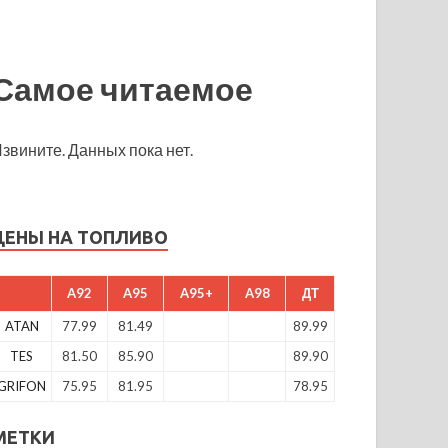
Самое читаемое
звините. Данных пока нет.
ЦЕНЫ НА ТОПЛИВО
A92
A95
A95+
A98
ДТ
ATAN
77.99
81.49
89.99
TES
81.50
85.90
89.90
GRIFON
75.95
81.95
78.95
МЕТКИ