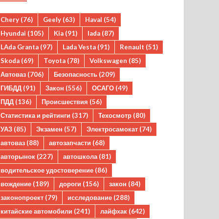
Chery
(76)
Geely
(63)
Haval
(54)
Hyundai
(105)
Kia
(91)
lada
(87)
LAda Granta
(97)
Lada Vesta
(91)
Renault
(51)
Skoda
(69)
Toyota
(78)
Volkswagen
(85)
Автоваз
(706)
Безопасность
(209)
ГИБДД
(91)
Закон
(556)
ОСАГО
(49)
ПДД
(136)
Происшествия
(56)
Статистика и рейтинги
(317)
Техосмотр
(80)
УАЗ
(85)
Экзамен
(57)
Электросамокат
(74)
автоваз
(88)
автозапчасти
(68)
авторынок
(227)
автошкола
(81)
водительское удостоверение
(86)
вождение
(189)
дороги
(156)
закон
(84)
законопроект
(79)
исследование
(288)
китайские автомобили
(241)
лайфхак
(642)