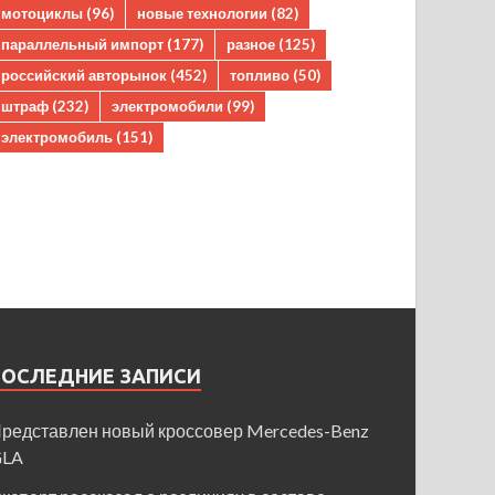
мотоциклы
(96)
новые технологии
(82)
параллельный импорт
(177)
разное
(125)
российский авторынок
(452)
топливо
(50)
штраф
(232)
электромобили
(99)
электромобиль
(151)
ПОСЛЕДНИЕ ЗАПИСИ
редставлен новый кроссовер Mercedes-Benz
GLA