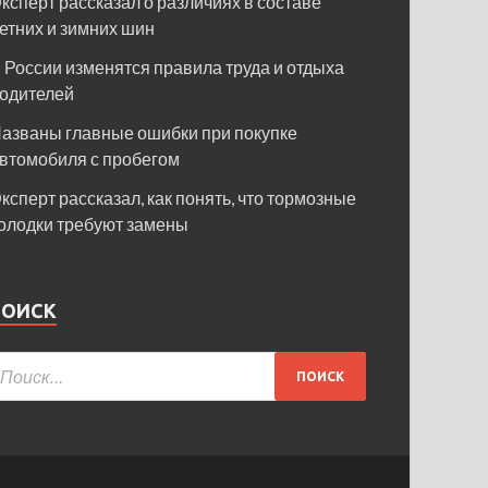
ксперт рассказал о различиях в составе
етних и зимних шин
 России изменятся правила труда и отдыха
одителей
азваны главные ошибки при покупке
втомобиля с пробегом
ксперт рассказал, как понять, что тормозные
олодки требуют замены
ПОИСК