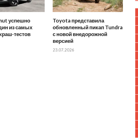
mut успешно
Toyota представила
дин из самых
обновленный пикап Tundra
краш-тестов
с новой внедорожной
версией
23.07.2026