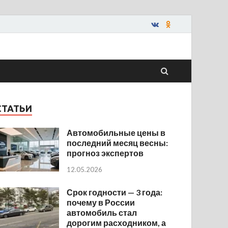
СТАТЬИ
Автомобильные цены в
последний месяц весны:
прогноз экспертов
12.05.2026
Срок годности — 3 года:
почему в России
автомобиль стал
дорогим расходником, а