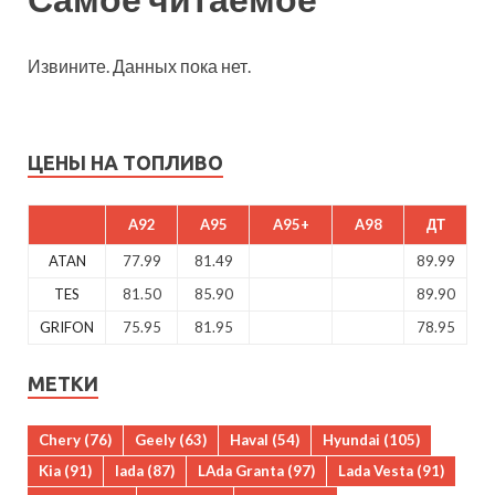
Извините. Данных пока нет.
ЦЕНЫ НА ТОПЛИВО
A92
A95
A95+
A98
ДТ
ATAN
77.99
81.49
89.99
TES
81.50
85.90
89.90
GRIFON
75.95
81.95
78.95
МЕТКИ
Chery
(76)
Geely
(63)
Haval
(54)
Hyundai
(105)
Kia
(91)
lada
(87)
LAda Granta
(97)
Lada Vesta
(91)