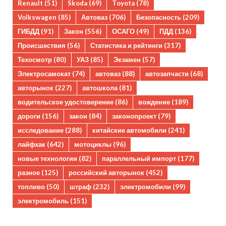
Renault
(51)
Skoda
(69)
Toyota
(78)
Volkswagen
(85)
Автоваз
(706)
Безопасность
(209)
ГИБДД
(91)
Закон
(556)
ОСАГО
(49)
ПДД
(136)
Происшествия
(56)
Статистика и рейтинги
(317)
Техосмотр
(80)
УАЗ
(85)
Экзамен
(57)
Электросамокат
(74)
автоваз
(88)
автозапчасти
(68)
авторынок
(227)
автошкола
(81)
водительское удостоверение
(86)
вождение
(189)
дороги
(156)
закон
(84)
законопроект
(79)
исследование
(288)
китайские автомобили
(241)
лайфхак
(642)
мотоциклы
(96)
новые технологии
(82)
параллельный импорт
(177)
разное
(125)
российский авторынок
(452)
топливо
(50)
штраф
(232)
электромобили
(99)
электромобиль
(151)