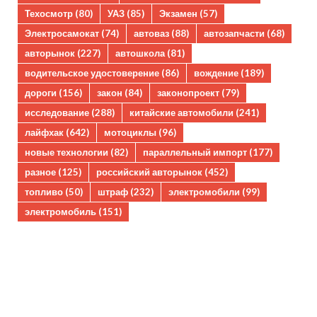
Техосмотр
(80)
УАЗ
(85)
Экзамен
(57)
Электросамокат
(74)
автоваз
(88)
автозапчасти
(68)
авторынок
(227)
автошкола
(81)
водительское удостоверение
(86)
вождение
(189)
дороги
(156)
закон
(84)
законопроект
(79)
исследование
(288)
китайские автомобили
(241)
лайфхак
(642)
мотоциклы
(96)
новые технологии
(82)
параллельный импорт
(177)
разное
(125)
российский авторынок
(452)
топливо
(50)
штраф
(232)
электромобили
(99)
электромобиль
(151)