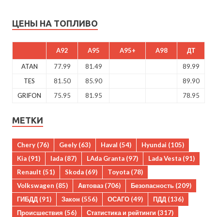
ЦЕНЫ НА ТОПЛИВО
A92
A95
A95+
A98
ДТ
ATAN
77.99
81.49
89.99
TES
81.50
85.90
89.90
GRIFON
75.95
81.95
78.95
МЕТКИ
Chery
(76)
Geely
(63)
Haval
(54)
Hyundai
(105)
Kia
(91)
lada
(87)
LAda Granta
(97)
Lada Vesta
(91)
Renault
(51)
Skoda
(69)
Toyota
(78)
Volkswagen
(85)
Автоваз
(706)
Безопасность
(209)
ГИБДД
(91)
Закон
(556)
ОСАГО
(49)
ПДД
(136)
Происшествия
(56)
Статистика и рейтинги
(317)