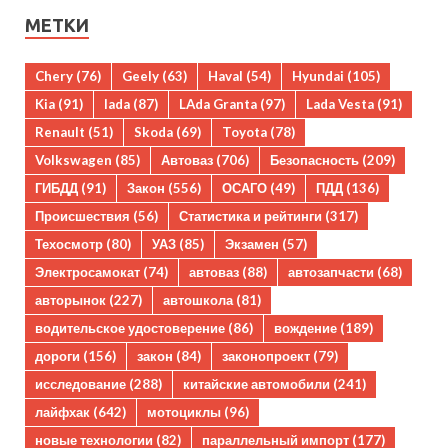
МЕТКИ
Chery
(76)
Geely
(63)
Haval
(54)
Hyundai
(105)
Kia
(91)
lada
(87)
LAda Granta
(97)
Lada Vesta
(91)
Renault
(51)
Skoda
(69)
Toyota
(78)
Volkswagen
(85)
Автоваз
(706)
Безопасность
(209)
ГИБДД
(91)
Закон
(556)
ОСАГО
(49)
ПДД
(136)
Происшествия
(56)
Статистика и рейтинги
(317)
Техосмотр
(80)
УАЗ
(85)
Экзамен
(57)
Электросамокат
(74)
автоваз
(88)
автозапчасти
(68)
авторынок
(227)
автошкола
(81)
водительское удостоверение
(86)
вождение
(189)
дороги
(156)
закон
(84)
законопроект
(79)
исследование
(288)
китайские автомобили
(241)
лайфхак
(642)
мотоциклы
(96)
новые технологии
(82)
параллельный импорт
(177)