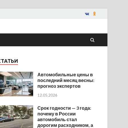
СТАТЬИ
Автомобильные цены в
последний месяц весны:
прогноз экспертов
12.05.2026
Срок годности — 3 года:
почему в России
автомобиль стал
дорогим расходником, а