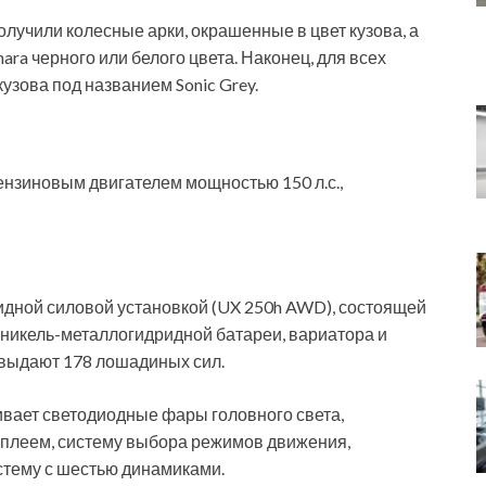
олучили колесные арки, окрашенные в цвет кузова, а
ara черного или белого цвета. Наконец, для всех
узова под названием Sonic Grey.
бензиновым двигателем мощностью 150 л.с.,
идной силовой установкой (UX 250h AWD), состоящей
, никель-металлогидридной батареи, вариатора и
 выдают 178 лошадиных сил.
вает светодиодные фары головного света,
плеем, систему выбора режимов движения,
истему с шестью динамиками.