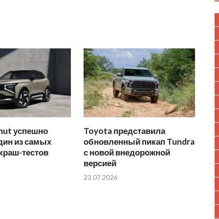
mut успешно
Toyota представила
дин из самых
обновленный пикап Tundra
краш-тестов
с новой внедорожной
версией
23.07.2026