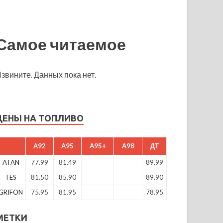
Самое читаемое
звините. Данных пока нет.
ЦЕНЫ НА ТОПЛИВО
A92
A95
A95+
A98
ДТ
ATAN
77.99
81.49
89.99
TES
81.50
85.90
89.90
GRIFON
75.95
81.95
78.95
МЕТКИ