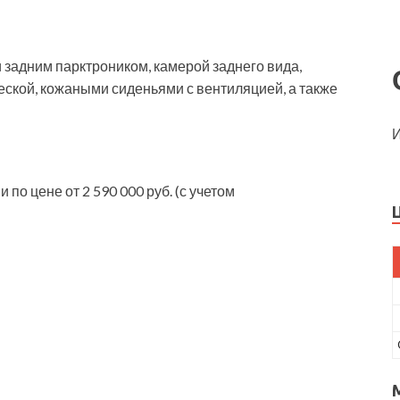
задним парктроником, камерой заднего вида,
еской, кожаными сиденьями с вентиляцией, а также
И
по цене от 2 590 000 руб. (с учетом