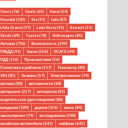
Chery
(76)
Geely
(63)
Haval
(54)
Hyundai
(105)
Kia
(91)
lada
(87)
LAda Granta
(97)
Lada Vesta
(91)
Renault
(51)
Skoda
(69)
Toyota
(78)
Volkswagen
(85)
Автоваз
(706)
Безопасность
(209)
ГИБДД
(91)
Закон
(556)
ОСАГО
(49)
ПДД
(136)
Происшествия
(56)
Статистика и рейтинги
(317)
Техосмотр
(80)
УАЗ
(85)
Экзамен
(57)
Электросамокат
(74)
автоваз
(88)
автозапчасти
(68)
авторынок
(227)
автошкола
(81)
водительское удостоверение
(86)
вождение
(189)
дороги
(156)
закон
(84)
законопроект
(79)
исследование
(288)
китайские автомобили
(241)
лайфхак
(642)