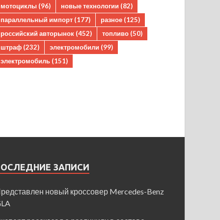
мотоциклы
(96)
новые технологии
(82)
параллельный импорт
(177)
разное
(125)
российский авторынок
(452)
топливо
(50)
штраф
(232)
электромобили
(99)
электромобиль
(151)
ПОСЛЕДНИЕ ЗАПИСИ
редставлен новый кроссовер Mercedes-Benz
GLA