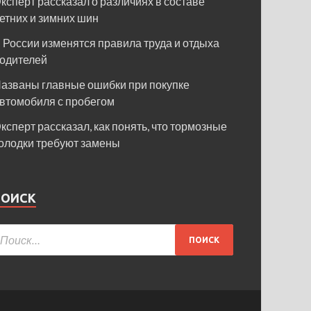
ксперт рассказал о различиях в составе
етних и зимних шин
 России изменятся правила труда и отдыха
одителей
азваны главные ошибки при покупке
втомобиля с пробегом
ксперт рассказал, как понять, что тормозные
олодки требуют замены
ПОИСК