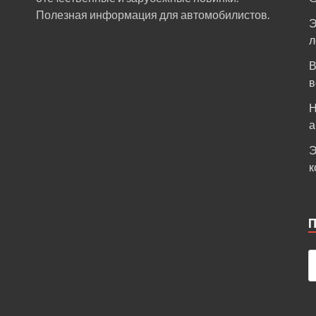
Полезная информация для автомобилистов.
Э
л
В
в
Н
а
Э
к