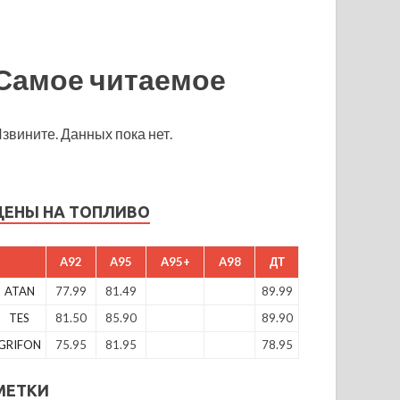
Самое читаемое
звините. Данных пока нет.
ЦЕНЫ НА ТОПЛИВО
A92
A95
A95+
A98
ДТ
ATAN
77.99
81.49
89.99
TES
81.50
85.90
89.90
GRIFON
75.95
81.95
78.95
МЕТКИ