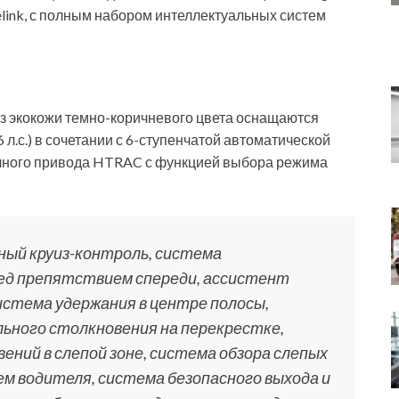
link, с полным набором интеллектуальных систем
из экокожи темно-коричневого цвета оснащаются
л.с.) в сочетании с 6-ступенчатой автоматической
лного привода HTRAC с функцией выбора режима
вный круиз-контроль, система
д препятствием спереди, ассистент
истема удержания в центре полосы,
ного столкновения на перекрестке,
ний в слепой зоне, система обзора слепых
ем водителя, система безопасного выхода и