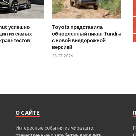
mut успешно
Toyota представила
дин из самых
обновленный пикап Tundra
краш-тестов
с новой внедорожной
версией
23.07.2026
О САЙТЕ
Интересные события из мира авто,
П
отечественные и зарубежные новинки.