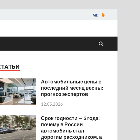
СТАТЬИ
Автомобильные цены в
последний месяц весны:
прогноз экспертов
12.05.2026
Срок годности — 3 года:
почему в России
автомобиль стал
дорогим расходником, а