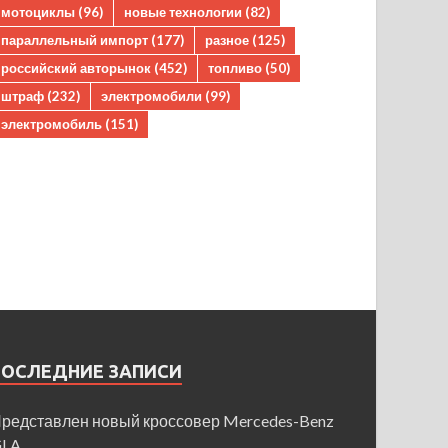
мотоциклы
(96)
новые технологии
(82)
параллельный импорт
(177)
разное
(125)
российский авторынок
(452)
топливо
(50)
штраф
(232)
электромобили
(99)
электромобиль
(151)
ПОСЛЕДНИЕ ЗАПИСИ
редставлен новый кроссовер Mercedes-Benz
GLA