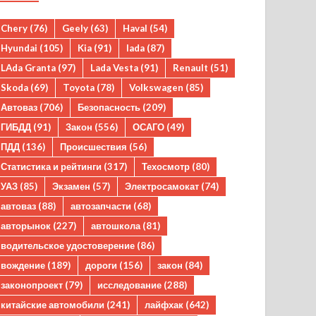
Chery
(76)
Geely
(63)
Haval
(54)
Hyundai
(105)
Kia
(91)
lada
(87)
LAda Granta
(97)
Lada Vesta
(91)
Renault
(51)
Skoda
(69)
Toyota
(78)
Volkswagen
(85)
Автоваз
(706)
Безопасность
(209)
ГИБДД
(91)
Закон
(556)
ОСАГО
(49)
ПДД
(136)
Происшествия
(56)
Статистика и рейтинги
(317)
Техосмотр
(80)
УАЗ
(85)
Экзамен
(57)
Электросамокат
(74)
автоваз
(88)
автозапчасти
(68)
авторынок
(227)
автошкола
(81)
водительское удостоверение
(86)
вождение
(189)
дороги
(156)
закон
(84)
законопроект
(79)
исследование
(288)
китайские автомобили
(241)
лайфхак
(642)