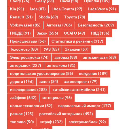
Chery
(76)
Geely
(63)
Haval
(54)
Hyundai
(105)
Kia
(91)
lada
(87)
LAda Granta
(97)
Lada Vesta
(91)
Renault
(51)
Skoda
(69)
Toyota
(78)
Volkswagen
(85)
Автоваз
(706)
Безопасность
(209)
ГИБДД
(91)
Закон
(556)
ОСАГО
(49)
ПДД
(136)
Происшествия
(56)
Статистика и рейтинги
(317)
Техосмотр
(80)
УАЗ
(85)
Экзамен
(57)
Электросамокат
(74)
автоваз
(88)
автозапчасти
(68)
авторынок
(227)
автошкола
(81)
водительское удостоверение
(86)
вождение
(189)
дороги
(156)
закон
(84)
законопроект
(79)
исследование
(288)
китайские автомобили
(241)
лайфхак
(642)
мотоциклы
(96)
новые технологии
(82)
параллельный импорт
(177)
разное
(125)
российский авторынок
(452)
топливо
(50)
штраф
(232)
электромобили
(99)