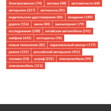
Электросамокат
(74)
автоваз
(88)
автозапчасти
(68)
авторынок
(227)
автошкола
(81)
водительское удостоверение
(86)
вождение
(189)
дороги
(156)
закон
(84)
законопроект
(79)
исследование
(288)
китайские автомобили
(241)
лайфхак
(642)
мотоциклы
(96)
новые технологии
(82)
параллельный импорт
(177)
разное
(125)
российский авторынок
(452)
топливо
(50)
штраф
(232)
электромобили
(99)
электромобиль
(151)