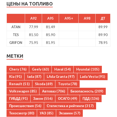
ЦЕНЫ НА ТОПЛИВО
A92
A95
A95+
A98
ДТ
ATAN
77.99
81.49
89.99
TES
81.50
85.90
89.90
GRIFON
75.95
81.95
78.95
МЕТКИ
Chery
(76)
Geely
(63)
Haval
(54)
Hyundai
(105)
Kia
(91)
lada
(87)
LAda Granta
(97)
Lada Vesta
(91)
Renault
(51)
Skoda
(69)
Toyota
(78)
Volkswagen
(85)
Автоваз
(706)
Безопасность
(209)
ГИБДД
(91)
Закон
(556)
ОСАГО
(49)
ПДД
(136)
Происшествия
(56)
Статистика и рейтинги
(317)
Техосмотр
(80)
УАЗ
(85)
Экзамен
(57)