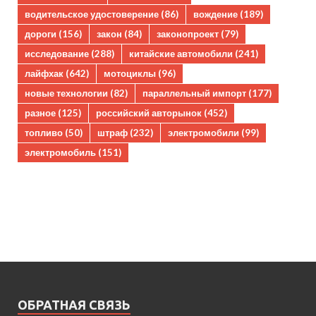
водительское удостоверение
(86)
вождение
(189)
дороги
(156)
закон
(84)
законопроект
(79)
исследование
(288)
китайские автомобили
(241)
лайфхак
(642)
мотоциклы
(96)
новые технологии
(82)
параллельный импорт
(177)
разное
(125)
российский авторынок
(452)
топливо
(50)
штраф
(232)
электромобили
(99)
электромобиль
(151)
ОБРАТНАЯ СВЯЗЬ