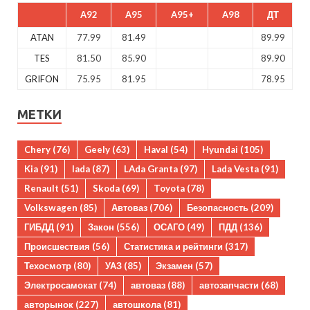
A92
A95
A95+
A98
ДТ
ATAN
77.99
81.49
89.99
TES
81.50
85.90
89.90
GRIFON
75.95
81.95
78.95
МЕТКИ
Chery
(76)
Geely
(63)
Haval
(54)
Hyundai
(105)
Kia
(91)
lada
(87)
LAda Granta
(97)
Lada Vesta
(91)
Renault
(51)
Skoda
(69)
Toyota
(78)
Volkswagen
(85)
Автоваз
(706)
Безопасность
(209)
ГИБДД
(91)
Закон
(556)
ОСАГО
(49)
ПДД
(136)
Происшествия
(56)
Статистика и рейтинги
(317)
Техосмотр
(80)
УАЗ
(85)
Экзамен
(57)
Электросамокат
(74)
автоваз
(88)
автозапчасти
(68)
авторынок
(227)
автошкола
(81)