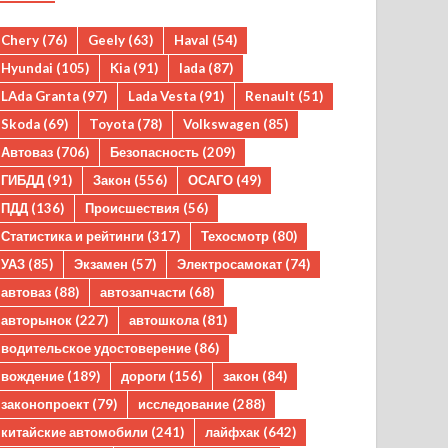
Chery
(76)
Geely
(63)
Haval
(54)
Hyundai
(105)
Kia
(91)
lada
(87)
LAda Granta
(97)
Lada Vesta
(91)
Renault
(51)
Skoda
(69)
Toyota
(78)
Volkswagen
(85)
Автоваз
(706)
Безопасность
(209)
ГИБДД
(91)
Закон
(556)
ОСАГО
(49)
ПДД
(136)
Происшествия
(56)
Статистика и рейтинги
(317)
Техосмотр
(80)
УАЗ
(85)
Экзамен
(57)
Электросамокат
(74)
автоваз
(88)
автозапчасти
(68)
авторынок
(227)
автошкола
(81)
водительское удостоверение
(86)
вождение
(189)
дороги
(156)
закон
(84)
законопроект
(79)
исследование
(288)
китайские автомобили
(241)
лайфхак
(642)