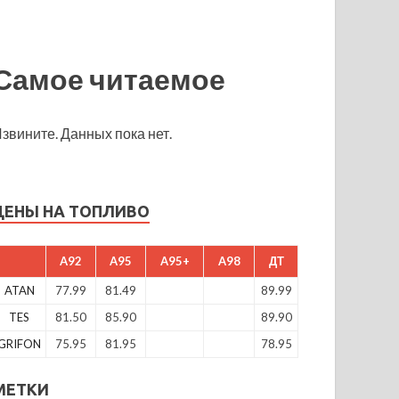
Самое читаемое
звините. Данных пока нет.
ЦЕНЫ НА ТОПЛИВО
A92
A95
A95+
A98
ДТ
ATAN
77.99
81.49
89.99
TES
81.50
85.90
89.90
GRIFON
75.95
81.95
78.95
МЕТКИ