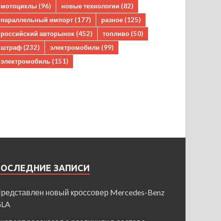
мотоциклы
(96)
новые технологии
(82)
параллельный импорт
(177)
разное
(125)
российский авторынок
(452)
топливо
(50)
штраф
(232)
электромобили
(99)
электромобиль
(151)
ПОСЛЕДНИЕ ЗАПИСИ
редставлен новый кроссовер Mercedes-Benz
GLA