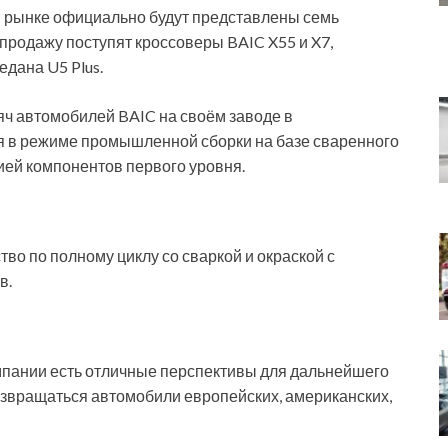
ом рынке официально будут представлены семь
продажу поступят кроссоверы BAIC X55 и X7,
едана U5 Plus.
сяч автомобилей BAIC на своём заводе в
я в режиме промышленной сборки на базе сваренного
ией компонентов первого уровня.
во по полному циклу со сваркой и окраской с
в.
омпании есть отличные перспективы для дальнейшего
возвращаться автомобили европейских, американских,