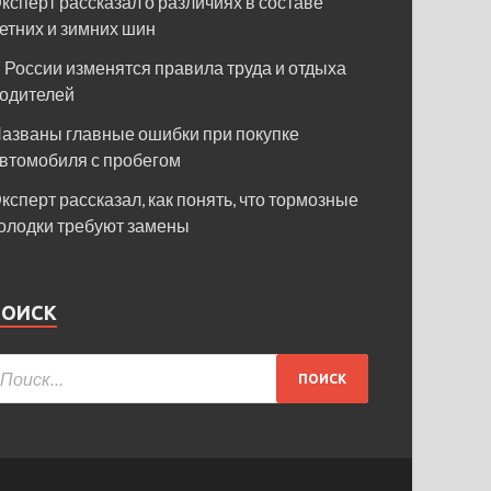
ксперт рассказал о различиях в составе
етних и зимних шин
 России изменятся правила труда и отдыха
одителей
азваны главные ошибки при покупке
втомобиля с пробегом
ксперт рассказал, как понять, что тормозные
олодки требуют замены
ПОИСК