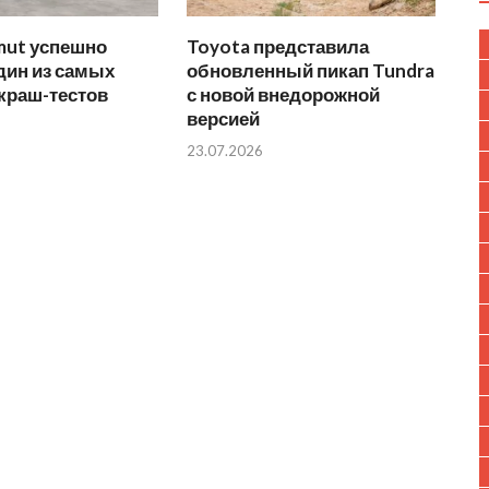
mut успешно
Toyota представила
дин из самых
обновленный пикап Tundra
краш-тестов
с новой внедорожной
версией
23.07.2026