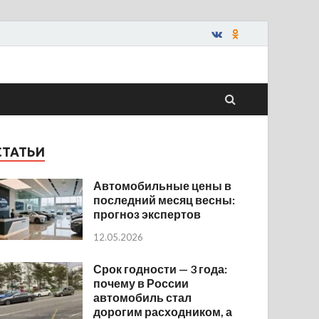
СТАТЬИ
Автомобильные цены в
последний месяц весны:
прогноз экспертов
12.05.2026
Срок годности — 3 года:
почему в России
автомобиль стал
дорогим расходником, а