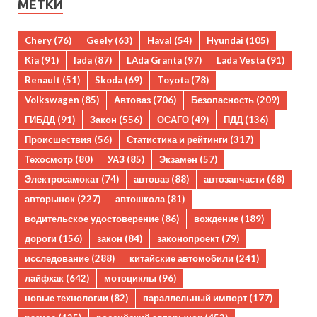
МЕТКИ
Chery
(76)
Geely
(63)
Haval
(54)
Hyundai
(105)
Kia
(91)
lada
(87)
LAda Granta
(97)
Lada Vesta
(91)
Renault
(51)
Skoda
(69)
Toyota
(78)
Volkswagen
(85)
Автоваз
(706)
Безопасность
(209)
ГИБДД
(91)
Закон
(556)
ОСАГО
(49)
ПДД
(136)
Происшествия
(56)
Статистика и рейтинги
(317)
Техосмотр
(80)
УАЗ
(85)
Экзамен
(57)
Электросамокат
(74)
автоваз
(88)
автозапчасти
(68)
авторынок
(227)
автошкола
(81)
водительское удостоверение
(86)
вождение
(189)
дороги
(156)
закон
(84)
законопроект
(79)
исследование
(288)
китайские автомобили
(241)
лайфхак
(642)
мотоциклы
(96)
новые технологии
(82)
параллельный импорт
(177)