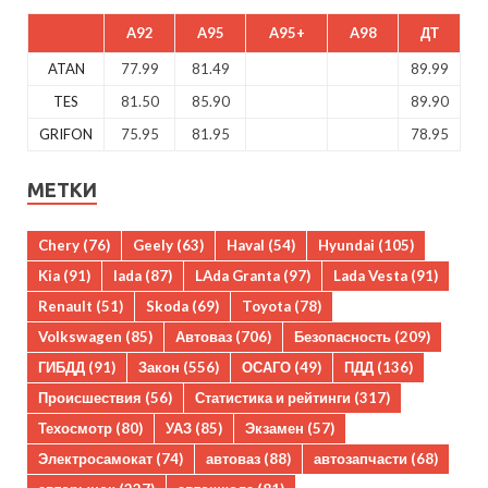
A92
A95
A95+
A98
ДТ
ATAN
77.99
81.49
89.99
TES
81.50
85.90
89.90
GRIFON
75.95
81.95
78.95
МЕТКИ
Chery
(76)
Geely
(63)
Haval
(54)
Hyundai
(105)
Kia
(91)
lada
(87)
LAda Granta
(97)
Lada Vesta
(91)
Renault
(51)
Skoda
(69)
Toyota
(78)
Volkswagen
(85)
Автоваз
(706)
Безопасность
(209)
ГИБДД
(91)
Закон
(556)
ОСАГО
(49)
ПДД
(136)
Происшествия
(56)
Статистика и рейтинги
(317)
Техосмотр
(80)
УАЗ
(85)
Экзамен
(57)
Электросамокат
(74)
автоваз
(88)
автозапчасти
(68)