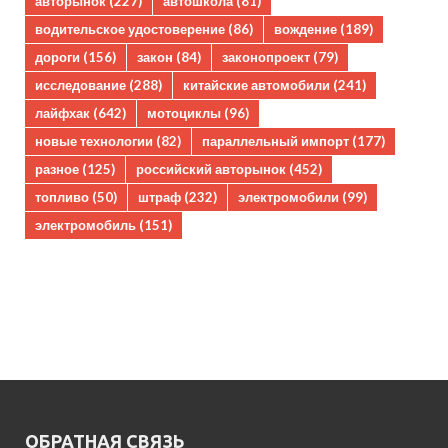
авторынок
(227)
автошкола
(81)
водительское удостоверение
(86)
вождение
(189)
дороги
(156)
закон
(84)
законопроект
(79)
исследование
(288)
китайские автомобили
(241)
лайфхак
(642)
мотоциклы
(96)
новые технологии
(82)
параллельный импорт
(177)
разное
(125)
российский авторынок
(452)
топливо
(50)
штраф
(232)
электромобили
(99)
электромобиль
(151)
ОБРАТНАЯ СВЯЗЬ