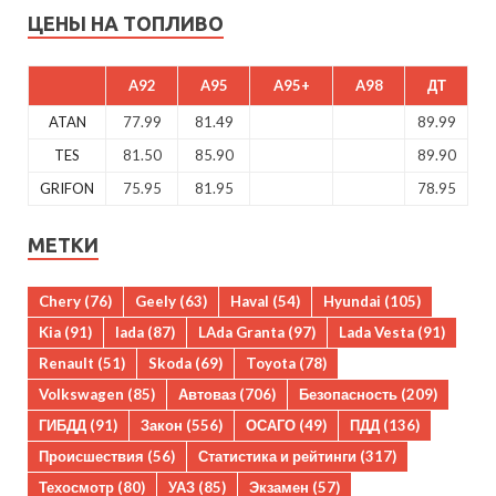
ЦЕНЫ НА ТОПЛИВО
A92
A95
A95+
A98
ДТ
ATAN
77.99
81.49
89.99
TES
81.50
85.90
89.90
GRIFON
75.95
81.95
78.95
МЕТКИ
Chery
(76)
Geely
(63)
Haval
(54)
Hyundai
(105)
Kia
(91)
lada
(87)
LAda Granta
(97)
Lada Vesta
(91)
Renault
(51)
Skoda
(69)
Toyota
(78)
Volkswagen
(85)
Автоваз
(706)
Безопасность
(209)
ГИБДД
(91)
Закон
(556)
ОСАГО
(49)
ПДД
(136)
Происшествия
(56)
Статистика и рейтинги
(317)
Техосмотр
(80)
УАЗ
(85)
Экзамен
(57)