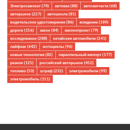
Электросамокат
(74)
автоваз
(88)
автозапчасти
(68)
авторынок
(227)
автошкола
(81)
водительское удостоверение
(86)
вождение
(189)
дороги
(156)
закон
(84)
законопроект
(79)
исследование
(288)
китайские автомобили
(241)
лайфхак
(642)
мотоциклы
(96)
новые технологии
(82)
параллельный импорт
(177)
разное
(125)
российский авторынок
(452)
топливо
(50)
штраф
(232)
электромобили
(99)
электромобиль
(151)