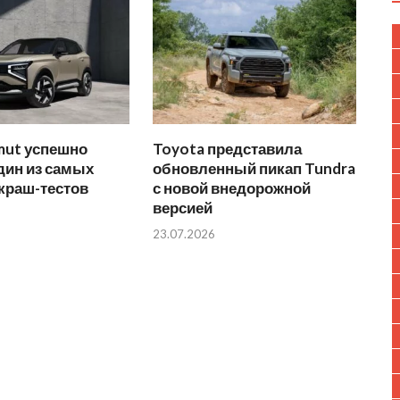
mut успешно
Toyota представила
дин из самых
обновленный пикап Tundra
краш-тестов
с новой внедорожной
версией
23.07.2026