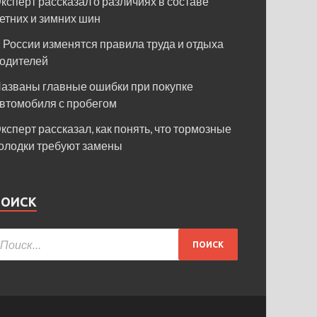
ксперт рассказал о различиях в составе
етних и зимних шин
 России изменятся правила труда и отдыха
одителей
азваны главные ошибки при покупке
втомобиля с пробегом
ксперт рассказал, как понять, что тормозные
олодки требуют замены
ПОИСК