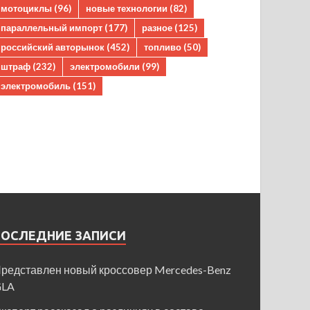
мотоциклы
(96)
новые технологии
(82)
параллельный импорт
(177)
разное
(125)
российский авторынок
(452)
топливо
(50)
штраф
(232)
электромобили
(99)
электромобиль
(151)
ПОСЛЕДНИЕ ЗАПИСИ
редставлен новый кроссовер Mercedes-Benz
GLA