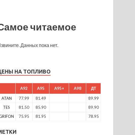
Самое читаемое
звините. Данных пока нет.
ЦЕНЫ НА ТОПЛИВО
A92
A95
A95+
A98
ДТ
ATAN
77.99
81.49
89.99
TES
81.50
85.90
89.90
GRIFON
75.95
81.95
78.95
МЕТКИ