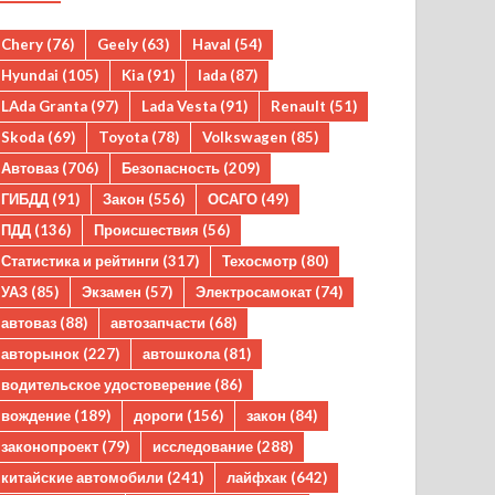
Chery
(76)
Geely
(63)
Haval
(54)
Hyundai
(105)
Kia
(91)
lada
(87)
LAda Granta
(97)
Lada Vesta
(91)
Renault
(51)
Skoda
(69)
Toyota
(78)
Volkswagen
(85)
Автоваз
(706)
Безопасность
(209)
ГИБДД
(91)
Закон
(556)
ОСАГО
(49)
ПДД
(136)
Происшествия
(56)
Статистика и рейтинги
(317)
Техосмотр
(80)
УАЗ
(85)
Экзамен
(57)
Электросамокат
(74)
автоваз
(88)
автозапчасти
(68)
авторынок
(227)
автошкола
(81)
водительское удостоверение
(86)
вождение
(189)
дороги
(156)
закон
(84)
законопроект
(79)
исследование
(288)
китайские автомобили
(241)
лайфхак
(642)