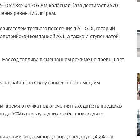
00 х 1842 х 1705 мм, колёсная база достигает 2670
ления равен 475 литрам.
двигателем третьего поколения 1.6T GDI, который
австрийской компанией AVL, а также 7-ступенчатой
нды. Расход топлива в смешанном режиме не превышает
x разработана Chery совместно с немецким
: время отклика подключения находится в пределах
а до 50% в пользу задних колёс происходит с
ения: эко, комфорт, спорт, снег, грунт, 4 x 4 — и