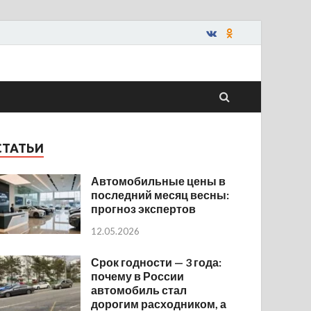
СТАТЬИ
Автомобильные цены в
последний месяц весны:
прогноз экспертов
12.05.2026
Срок годности — 3 года:
почему в России
автомобиль стал
дорогим расходником, а