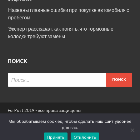
Названы главные ошибки при покупке автомобиля с
пробегом
Эксперт рассказал, как понять, что тормозные
колодки требуют замены
ПОИСК
ForPost 2019 - все права защищены
При использовании материалов сайта ссылка
Мы обрабатываем cookies, чтобы сделать наш сайт удобнее
обязательна.
для вас.
Принять
Отклонить
Информация для пользователей сайта