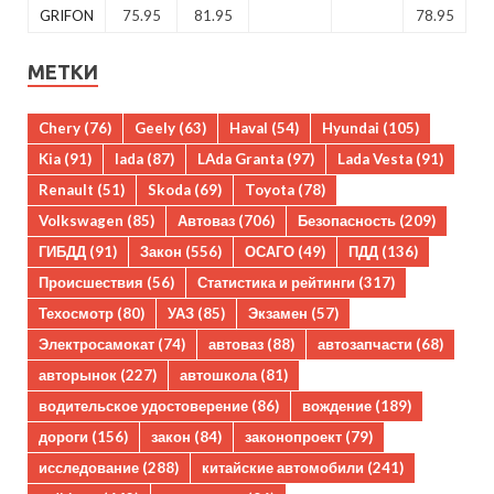
GRIFON
75.95
81.95
78.95
МЕТКИ
Chery
(76)
Geely
(63)
Haval
(54)
Hyundai
(105)
Kia
(91)
lada
(87)
LAda Granta
(97)
Lada Vesta
(91)
Renault
(51)
Skoda
(69)
Toyota
(78)
Volkswagen
(85)
Автоваз
(706)
Безопасность
(209)
ГИБДД
(91)
Закон
(556)
ОСАГО
(49)
ПДД
(136)
Происшествия
(56)
Статистика и рейтинги
(317)
Техосмотр
(80)
УАЗ
(85)
Экзамен
(57)
Электросамокат
(74)
автоваз
(88)
автозапчасти
(68)
авторынок
(227)
автошкола
(81)
водительское удостоверение
(86)
вождение
(189)
дороги
(156)
закон
(84)
законопроект
(79)
исследование
(288)
китайские автомобили
(241)