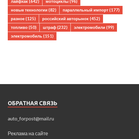
лайфхак
(642)
мотоциклы
(96)
новые технологии
(82)
параллельный импорт
(177)
разное
(125)
российский авторынок
(452)
топливо
(50)
штраф
(232)
электромобили
(99)
электромобиль
(151)
ОБРАТНАЯ СВЯЗЬ
auto_forpost@mail.ru
Реклама на сайте