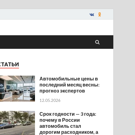
СТАТЬИ
Автомобильные цены в
последний месяц весны:
прогноз экспертов
12.05.2026
Срок годности — 3 года:
почему в России
автомобиль стал
дорогим расходником, а