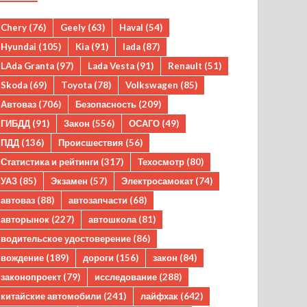
Chery
(76)
Geely
(63)
Haval
(54)
Hyundai
(105)
Kia
(91)
lada
(87)
LAda Granta
(97)
Lada Vesta
(91)
Renault
(51)
Skoda
(69)
Toyota
(78)
Volkswagen
(85)
Автоваз
(706)
Безопасность
(209)
ГИБДД
(91)
Закон
(556)
ОСАГО
(49)
ПДД
(136)
Происшествия
(56)
Статистика и рейтинги
(317)
Техосмотр
(80)
УАЗ
(85)
Экзамен
(57)
Электросамокат
(74)
автоваз
(88)
автозапчасти
(68)
авторынок
(227)
автошкола
(81)
водительское удостоверение
(86)
вождение
(189)
дороги
(156)
закон
(84)
законопроект
(79)
исследование
(288)
китайские автомобили
(241)
лайфхак
(642)