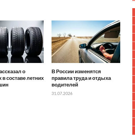
ассказал о
В России изменятся
 в составе летних
правила труда и отдыха
 шин
водителей
31.07.2026