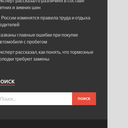
ксперт рассказал о различиях в составе
етних и зимних шин
 России изменятся правила труда и отдыха
одителей
азваны главные ошибки при покупке
втомобиля с пробегом
ксперт рассказал, как понять, что тормозные
олодки требуют замены
ПОИСК