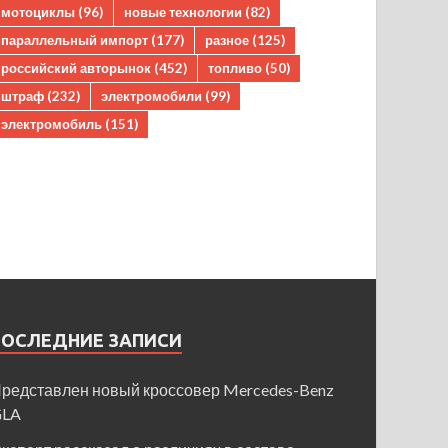
мотоциклы
(96)
новые технологии
(82)
параллельный импорт
(177)
разное
(125)
российский авторынок
(452)
топливо
(50)
штраф
(232)
электромобили
(99)
электромобиль
(151)
ПОСЛЕДНИЕ ЗАПИСИ
редставлен новый кроссовер Mercedes-Benz
GLA