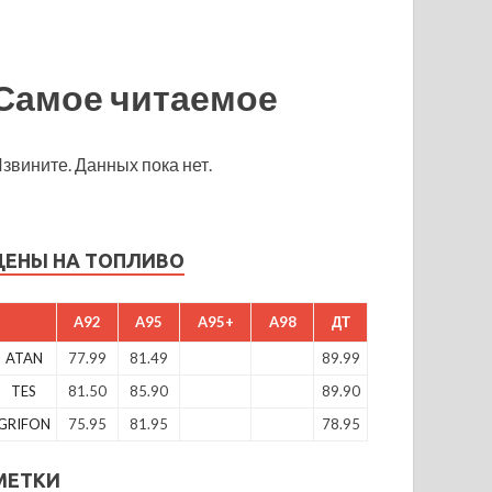
Самое читаемое
звините. Данных пока нет.
ЦЕНЫ НА ТОПЛИВО
A92
A95
A95+
A98
ДТ
ATAN
77.99
81.49
89.99
TES
81.50
85.90
89.90
GRIFON
75.95
81.95
78.95
МЕТКИ