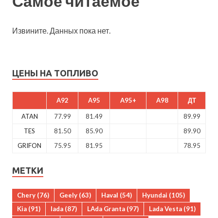
Самое читаемое
Извините. Данных пока нет.
ЦЕНЫ НА ТОПЛИВО
A92
A95
A95+
A98
ДТ
ATAN
77.99
81.49
89.99
TES
81.50
85.90
89.90
GRIFON
75.95
81.95
78.95
МЕТКИ
Chery
(76)
Geely
(63)
Haval
(54)
Hyundai
(105)
Kia
(91)
lada
(87)
LAda Granta
(97)
Lada Vesta
(91)