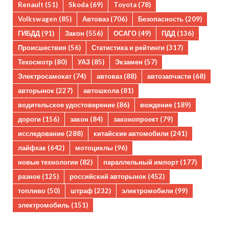
Renault
(51)
Skoda
(69)
Toyota
(78)
Volkswagen
(85)
Автоваз
(706)
Безопасность
(209)
ГИБДД
(91)
Закон
(556)
ОСАГО
(49)
ПДД
(136)
Происшествия
(56)
Статистика и рейтинги
(317)
Техосмотр
(80)
УАЗ
(85)
Экзамен
(57)
Электросамокат
(74)
автоваз
(88)
автозапчасти
(68)
авторынок
(227)
автошкола
(81)
водительское удостоверение
(86)
вождение
(189)
дороги
(156)
закон
(84)
законопроект
(79)
исследование
(288)
китайские автомобили
(241)
лайфхак
(642)
мотоциклы
(96)
новые технологии
(82)
параллельный импорт
(177)
разное
(125)
российский авторынок
(452)
топливо
(50)
штраф
(232)
электромобили
(99)
электромобиль
(151)