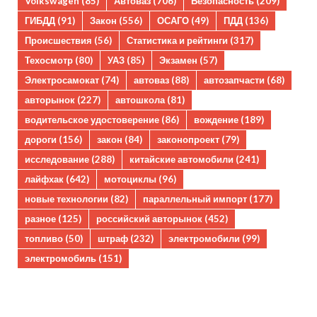
Volkswagen
(85)
Автоваз
(706)
Безопасность
(209)
ГИБДД
(91)
Закон
(556)
ОСАГО
(49)
ПДД
(136)
Происшествия
(56)
Статистика и рейтинги
(317)
Техосмотр
(80)
УАЗ
(85)
Экзамен
(57)
Электросамокат
(74)
автоваз
(88)
автозапчасти
(68)
авторынок
(227)
автошкола
(81)
водительское удостоверение
(86)
вождение
(189)
дороги
(156)
закон
(84)
законопроект
(79)
исследование
(288)
китайские автомобили
(241)
лайфхак
(642)
мотоциклы
(96)
новые технологии
(82)
параллельный импорт
(177)
разное
(125)
российский авторынок
(452)
топливо
(50)
штраф
(232)
электромобили
(99)
электромобиль
(151)