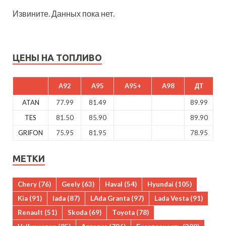
Извините. Данных пока нет.
ЦЕНЫ НА ТОПЛИВО
A92
A95
A95+
A98
ДТ
ATAN
77.99
81.49
89.99
TES
81.50
85.90
89.90
GRIFON
75.95
81.95
78.95
МЕТКИ
Chery
(76)
Geely
(63)
Haval
(54)
Hyundai
(105)
Kia
(91)
lada
(87)
LAda Granta
(97)
Lada Vesta
(91)
Renault
(51)
Skoda
(69)
Toyota
(78)