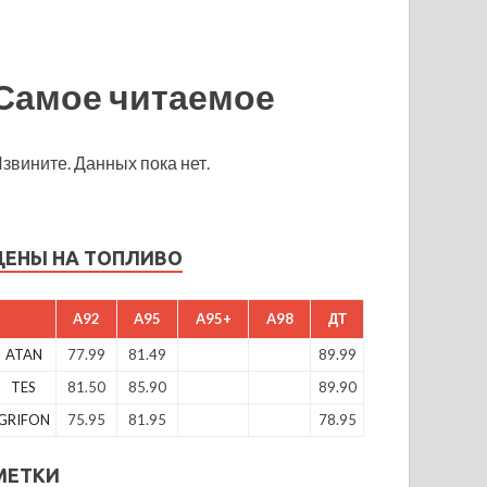
Самое читаемое
звините. Данных пока нет.
ЦЕНЫ НА ТОПЛИВО
A92
A95
A95+
A98
ДТ
ATAN
77.99
81.49
89.99
TES
81.50
85.90
89.90
GRIFON
75.95
81.95
78.95
МЕТКИ