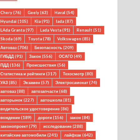
Chery
(76)
Geely
(63)
Haval
(54)
Hyundai
(105)
Kia
(91)
lada
(87)
LAda Granta
(97)
Lada Vesta
(91)
Renault
(51)
Skoda
(69)
Toyota
(78)
Volkswagen
(85)
Автоваз
(706)
Безопасность
(209)
ГИБДД
(91)
Закон
(556)
ОСАГО
(49)
ПДД
(136)
Происшествия
(56)
Статистика и рейтинги
(317)
Техосмотр
(80)
УАЗ
(85)
Экзамен
(57)
Электросамокат
(74)
автоваз
(88)
автозапчасти
(68)
авторынок
(227)
автошкола
(81)
водительское удостоверение
(86)
вождение
(189)
дороги
(156)
закон
(84)
законопроект
(79)
исследование
(288)
китайские автомобили
(241)
лайфхак
(642)