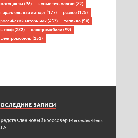
мотоциклы
(96)
новые технологии
(82)
параллельный импорт
(177)
разное
(125)
российский авторынок
(452)
топливо
(50)
штраф
(232)
электромобили
(99)
электромобиль
(151)
ПОСЛЕДНИЕ ЗАПИСИ
редставлен новый кроссовер Mercedes-Benz
GLA