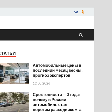
СТАТЬИ
Автомобильные цены в
последний месяц весны:
прогноз экспертов
12.05.2026
Срок годности — 3 года:
почему в России
автомобиль стал
дорогим расходником, а