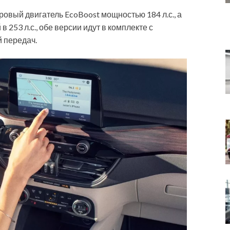
ровый двигатель EcoBoost мощностью 184 л.с., а
 253 л.с., обе версии идут в комплекте с
 передач.