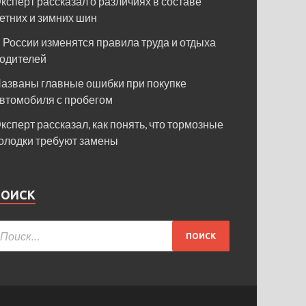
ксперт рассказал о различиях в составе
етних и зимних шин
 России изменятся правила труда и отдыха
одителей
азваны главные ошибки при покупке
втомобиля с пробегом
ксперт рассказал, как понять, что тормозные
олодки требуют замены
ПОИСК