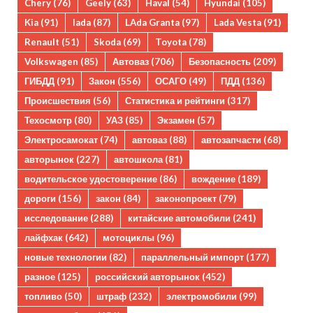
Chery
(76)
Geely
(63)
Haval
(54)
Hyundai
(105)
Kia
(91)
lada
(87)
LAda Granta
(97)
Lada Vesta
(91)
Renault
(51)
Skoda
(69)
Toyota
(78)
Volkswagen
(85)
Автоваз
(706)
Безопасность
(209)
ГИБДД
(91)
Закон
(556)
ОСАГО
(49)
ПДД
(136)
Происшествия
(56)
Статистика и рейтинги
(317)
Техосмотр
(80)
УАЗ
(85)
Экзамен
(57)
Электросамокат
(74)
автоваз
(88)
автозапчасти
(68)
авторынок
(227)
автошкола
(81)
водительское удостоверение
(86)
вождение
(189)
дороги
(156)
закон
(84)
законопроект
(79)
исследование
(288)
китайские автомобили
(241)
лайфхак
(642)
мотоциклы
(96)
новые технологии
(82)
параллельный импорт
(177)
разное
(125)
российский авторынок
(452)
топливо
(50)
штраф
(232)
электромобили
(99)