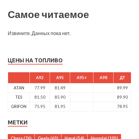
Самое читаемое
Извините. Данных пока нет.
ЦЕНЫ НА ТОПЛИВО
A92
A95
A95+
A98
ДТ
ATAN
77.99
81.49
89.99
TES
81.50
85.90
89.90
GRIFON
75.95
81.95
78.95
МЕТКИ
Chery
(76)
Geely
(63)
Haval
(54)
Hyundai
(105)