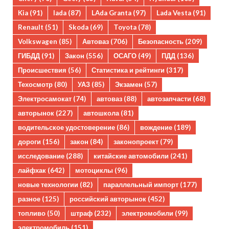
Kia
(91)
lada
(87)
LAda Granta
(97)
Lada Vesta
(91)
Renault
(51)
Skoda
(69)
Toyota
(78)
Volkswagen
(85)
Автоваз
(706)
Безопасность
(209)
ГИБДД
(91)
Закон
(556)
ОСАГО
(49)
ПДД
(136)
Происшествия
(56)
Статистика и рейтинги
(317)
Техосмотр
(80)
УАЗ
(85)
Экзамен
(57)
Электросамокат
(74)
автоваз
(88)
автозапчасти
(68)
авторынок
(227)
автошкола
(81)
водительское удостоверение
(86)
вождение
(189)
дороги
(156)
закон
(84)
законопроект
(79)
исследование
(288)
китайские автомобили
(241)
лайфхак
(642)
мотоциклы
(96)
новые технологии
(82)
параллельный импорт
(177)
разное
(125)
российский авторынок
(452)
топливо
(50)
штраф
(232)
электромобили
(99)
электромобиль
(151)