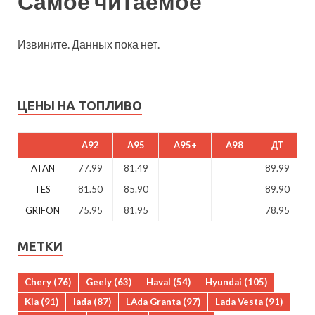
Самое читаемое
Извините. Данных пока нет.
ЦЕНЫ НА ТОПЛИВО
A92
A95
A95+
A98
ДТ
ATAN
77.99
81.49
89.99
TES
81.50
85.90
89.90
GRIFON
75.95
81.95
78.95
МЕТКИ
Chery
(76)
Geely
(63)
Haval
(54)
Hyundai
(105)
Kia
(91)
lada
(87)
LAda Granta
(97)
Lada Vesta
(91)