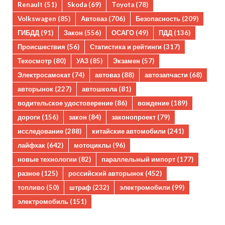
Renault
(51)
Skoda
(69)
Toyota
(78)
Volkswagen
(85)
Автоваз
(706)
Безопасность
(209)
ГИБДД
(91)
Закон
(556)
ОСАГО
(49)
ПДД
(136)
Происшествия
(56)
Статистика и рейтинги
(317)
Техосмотр
(80)
УАЗ
(85)
Экзамен
(57)
Электросамокат
(74)
автоваз
(88)
автозапчасти
(68)
авторынок
(227)
автошкола
(81)
водительское удостоверение
(86)
вождение
(189)
дороги
(156)
закон
(84)
законопроект
(79)
исследование
(288)
китайские автомобили
(241)
лайфхак
(642)
мотоциклы
(96)
новые технологии
(82)
параллельный импорт
(177)
разное
(125)
российский авторынок
(452)
топливо
(50)
штраф
(232)
электромобили
(99)
электромобиль
(151)