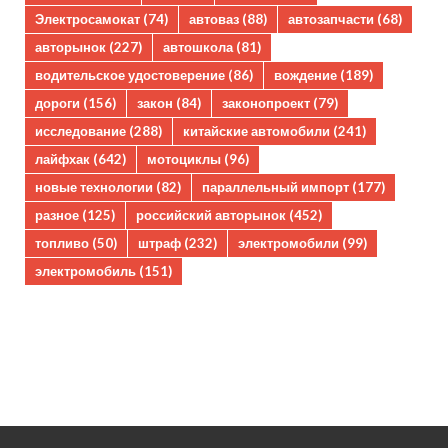
Электросамокат
(74)
автоваз
(88)
автозапчасти
(68)
авторынок
(227)
автошкола
(81)
водительское удостоверение
(86)
вождение
(189)
дороги
(156)
закон
(84)
законопроект
(79)
исследование
(288)
китайские автомобили
(241)
лайфхак
(642)
мотоциклы
(96)
новые технологии
(82)
параллельный импорт
(177)
разное
(125)
российский авторынок
(452)
топливо
(50)
штраф
(232)
электромобили
(99)
электромобиль
(151)