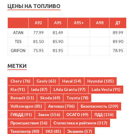
ЦЕНЫ НА ТОПЛИВО
A92
A95
A95+
A98
ДТ
ATAN
77.99
81.49
89.99
TES
81.50
85.90
89.90
GRIFON
75.95
81.95
78.95
МЕТКИ
Chery
(76)
Geely
(63)
Haval
(54)
Hyundai
(105)
Kia
(91)
lada
(87)
LAda Granta
(97)
Lada Vesta
(91)
Renault
(51)
Skoda
(69)
Toyota
(78)
Volkswagen
(85)
Автоваз
(706)
Безопасность
(209)
ГИБДД
(91)
Закон
(556)
ОСАГО
(49)
ПДД
(136)
Происшествия
(56)
Статистика и рейтинги
(317)
Техосмотр
(80)
УАЗ
(85)
Экзамен
(57)