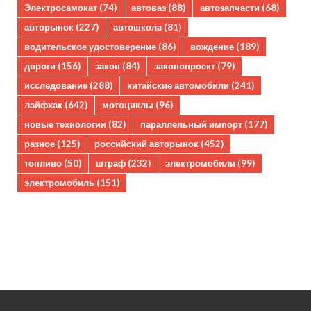
Электросамокат
(74)
автоваз
(88)
автозапчасти
(68)
авторынок
(227)
автошкола
(81)
водительское удостоверение
(86)
вождение
(189)
дороги
(156)
закон
(84)
законопроект
(79)
исследование
(288)
китайские автомобили
(241)
лайфхак
(642)
мотоциклы
(96)
новые технологии
(82)
параллельный импорт
(177)
разное
(125)
российский авторынок
(452)
топливо
(50)
штраф
(232)
электромобили
(99)
электромобиль
(151)