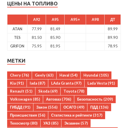
ЦЕНЫ НА ТОПЛИВО
A92
A95
A95+
A98
ДТ
ATAN
77.99
81.49
89.99
TES
81.50
85.90
89.90
GRIFON
75.95
81.95
78.95
МЕТКИ
Chery
(76)
Geely
(63)
Haval
(54)
Hyundai
(105)
Kia
(91)
lada
(87)
LAda Granta
(97)
Lada Vesta
(91)
Renault
(51)
Skoda
(69)
Toyota
(78)
Volkswagen
(85)
Автоваз
(706)
Безопасность
(209)
ГИБДД
(91)
Закон
(556)
ОСАГО
(49)
ПДД
(136)
Происшествия
(56)
Статистика и рейтинги
(317)
Техосмотр
(80)
УАЗ
(85)
Экзамен
(57)