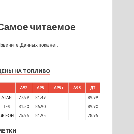
Самое читаемое
звините. Данных пока нет.
ЦЕНЫ НА ТОПЛИВО
A92
A95
A95+
A98
ДТ
ATAN
77.99
81.49
89.99
TES
81.50
85.90
89.90
GRIFON
75.95
81.95
78.95
МЕТКИ