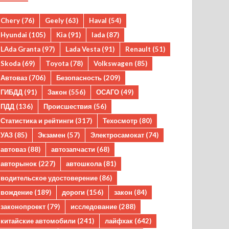
Chery
(76)
Geely
(63)
Haval
(54)
Hyundai
(105)
Kia
(91)
lada
(87)
LAda Granta
(97)
Lada Vesta
(91)
Renault
(51)
Skoda
(69)
Toyota
(78)
Volkswagen
(85)
Автоваз
(706)
Безопасность
(209)
ГИБДД
(91)
Закон
(556)
ОСАГО
(49)
ПДД
(136)
Происшествия
(56)
Статистика и рейтинги
(317)
Техосмотр
(80)
УАЗ
(85)
Экзамен
(57)
Электросамокат
(74)
автоваз
(88)
автозапчасти
(68)
авторынок
(227)
автошкола
(81)
водительское удостоверение
(86)
вождение
(189)
дороги
(156)
закон
(84)
законопроект
(79)
исследование
(288)
китайские автомобили
(241)
лайфхак
(642)