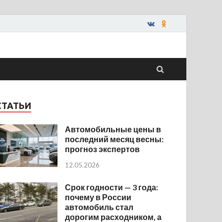
СТАТЬИ
Автомобильные цены в
последний месяц весны:
прогноз экспертов
12.05.2026
Срок годности — 3 года:
почему в России
автомобиль стал
дорогим расходником, а