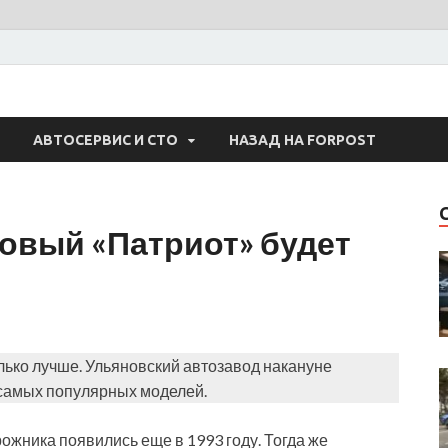
 Авто
АВТОСЕРВИС И СТО
НАЗАД НА FORPOST
новый «Патриот» будет
лько лучше. Ульяновский автозавод накануне
 самых популярных моделей.
жника появились еще в 1993 году. Тогда же