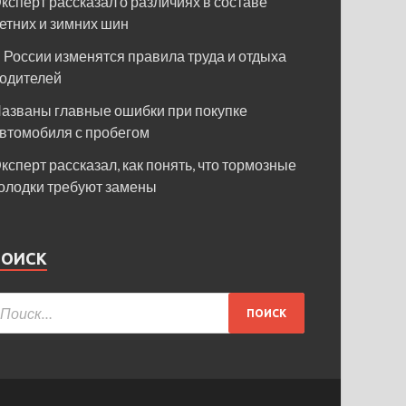
ксперт рассказал о различиях в составе
етних и зимних шин
 России изменятся правила труда и отдыха
одителей
азваны главные ошибки при покупке
втомобиля с пробегом
ксперт рассказал, как понять, что тормозные
олодки требуют замены
ПОИСК