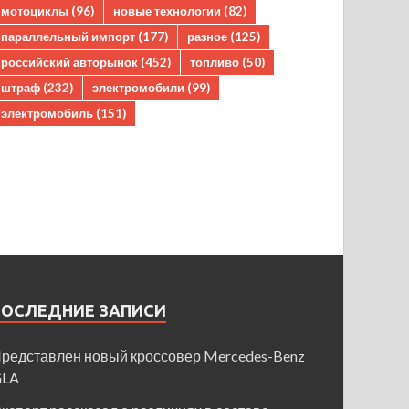
мотоциклы
(96)
новые технологии
(82)
параллельный импорт
(177)
разное
(125)
российский авторынок
(452)
топливо
(50)
штраф
(232)
электромобили
(99)
электромобиль
(151)
ПОСЛЕДНИЕ ЗАПИСИ
редставлен новый кроссовер Mercedes-Benz
GLA