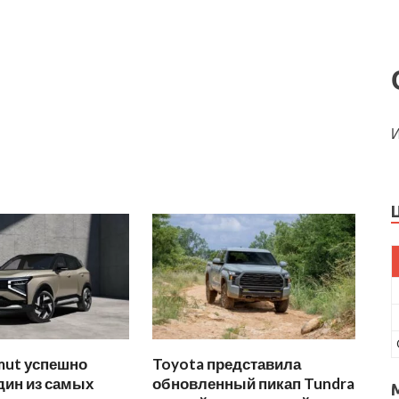
И
mut успешно
Toyota представила
дин из самых
обновленный пикап Tundra