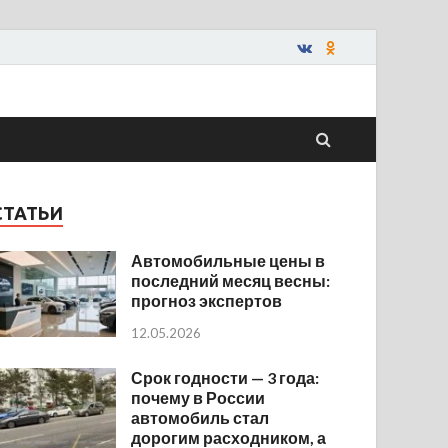
СТАТЬИ
Автомобильные цены в
последний месяц весны:
прогноз экспертов
12.05.2026
Срок годности — 3 года:
почему в России
автомобиль стал
дорогим расходником, а