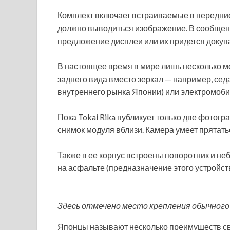
Комплект включает встраиваемые в передние
должно выводиться изображение. В сообщении 
предложение дисплеи или их придется докупа
В настоящее время в мире лишь несколько 
заднего вида вместо зеркал — например, седа
внутреннего рынка Японии) или электромоби
Пока Tokai Rika публикует только две фотог
снимок модуля вблизи. Камера умеет прятаться
Также в ее корпус встроены поворотник и н
на асфальте (предназначение этого устройств
Здесь отмечено место крепления обычного
Японцы называют несколько преимуществ св