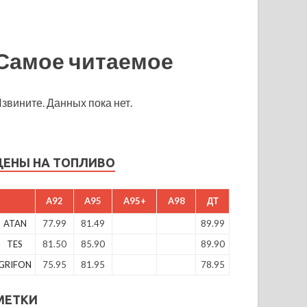
Самое читаемое
звините. Данных пока нет.
ЦЕНЫ НА ТОПЛИВО
A92
A95
A95+
A98
ДТ
ATAN
77.99
81.49
89.99
TES
81.50
85.90
89.90
GRIFON
75.95
81.95
78.95
МЕТКИ