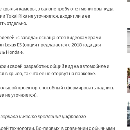
 крылья камеры, в салоне требуются мониторы, куда
Tokai Rika не уточняется, входят ли в ее
ть отдельно.
моделей «с завода» оснащаются видеокамерами
н Lexus ES (опция предлагается с 2018 года для
ль Honda e.
рафии своей разработки: общий вид на автомобиле и
 в крыло, так что ее не оторвут на парковке.
ебольшой проектор, способный сформировать надпись
а не уточняется).
 зеркала и место крепления цифрового
оей технологии. Во-первых, в сравнении с обычными