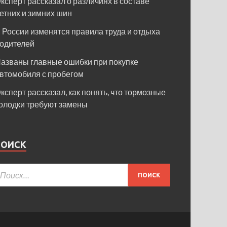
ксперт рассказал о различиях в составе
етних и зимних шин
 России изменятся правила труда и отдыха
одителей
азваны главные ошибки при покупке
втомобиля с пробегом
ксперт рассказал, как понять, что тормозные
олодки требуют замены
ПОИСК