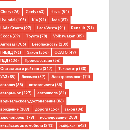
Chery
(76)
Geely
(63)
Haval
(54)
Hyundai
(105)
Kia
(91)
lada
(87)
LAda Granta
(97)
Lada Vesta
(91)
Renault
(51)
Skoda
(69)
Toyota
(78)
Volkswagen
(85)
Автоваз
(706)
Безопасность
(209)
ГИБДД
(91)
Закон
(556)
ОСАГО
(49)
ПДД
(136)
Происшествия
(56)
Статистика и рейтинги
(317)
Техосмотр
(80)
УАЗ
(85)
Экзамен
(57)
Электросамокат
(74)
автоваз
(88)
автозапчасти
(68)
авторынок
(227)
автошкола
(81)
водительское удостоверение
(86)
вождение
(189)
дороги
(156)
закон
(84)
законопроект
(79)
исследование
(288)
китайские автомобили
(241)
лайфхак
(642)