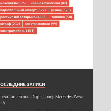
мотоциклы
(96)
новые технологии
(82)
параллельный импорт
(177)
разное
(125)
российский авторынок
(452)
топливо
(50)
штраф
(232)
электромобили
(99)
электромобиль
(151)
ПОСЛЕДНИЕ ЗАПИСИ
редставлен новый кроссовер Mercedes-Benz
GLA