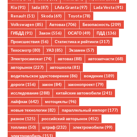
Kia
(91)
lada
(87)
LAda Granta
(97)
Lada Vesta
(91)
Renault
(51)
Skoda
(69)
Toyota
(78)
Volkswagen
(85)
Автоваз
(706)
Безопасность
(209)
ГИБДД
(91)
Закон
(556)
ОСАГО
(49)
ПДД
(136)
Происшествия
(56)
Статистика и рейтинги
(317)
Техосмотр
(80)
УАЗ
(85)
Экзамен
(57)
Электросамокат
(74)
автоваз
(88)
автозапчасти
(68)
авторынок
(227)
автошкола
(81)
водительское удостоверение
(86)
вождение
(189)
дороги
(156)
закон
(84)
законопроект
(79)
исследование
(288)
китайские автомобили
(241)
лайфхак
(642)
мотоциклы
(96)
новые технологии
(82)
параллельный импорт
(177)
разное
(125)
российский авторынок
(452)
топливо
(50)
штраф
(232)
электромобили
(99)
электромобиль
(151)