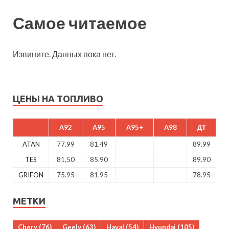
Самое читаемое
Извините. Данных пока нет.
ЦЕНЫ НА ТОПЛИВО
A92
A95
A95+
A98
ДТ
ATAN
77.99
81.49
89.99
TES
81.50
85.90
89.90
GRIFON
75.95
81.95
78.95
МЕТКИ
Chery
(76)
Geely
(63)
Haval
(54)
Hyundai
(105)