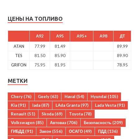
ЦЕНЫ НА ТОПЛИВО
A92
A95
A95+
A98
ДТ
ATAN
77.99
81.49
89.99
TES
81.50
85.90
89.90
GRIFON
75.95
81.95
78.95
МЕТКИ
Chery
(76)
Geely
(63)
Haval
(54)
Hyundai
(105)
Kia
(91)
lada
(87)
LAda Granta
(97)
Lada Vesta
(91)
Renault
(51)
Skoda
(69)
Toyota
(78)
Volkswagen
(85)
Автоваз
(706)
Безопасность
(209)
ГИБДД
(91)
Закон
(556)
ОСАГО
(49)
ПДД
(136)