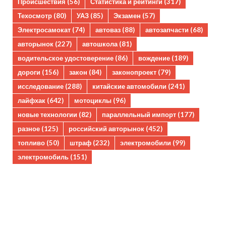
Происшествия
(56)
Статистика и рейтинги
(317)
Техосмотр
(80)
УАЗ
(85)
Экзамен
(57)
Электросамокат
(74)
автоваз
(88)
автозапчасти
(68)
авторынок
(227)
автошкола
(81)
водительское удостоверение
(86)
вождение
(189)
дороги
(156)
закон
(84)
законопроект
(79)
исследование
(288)
китайские автомобили
(241)
лайфхак
(642)
мотоциклы
(96)
новые технологии
(82)
параллельный импорт
(177)
разное
(125)
российский авторынок
(452)
топливо
(50)
штраф
(232)
электромобили
(99)
электромобиль
(151)