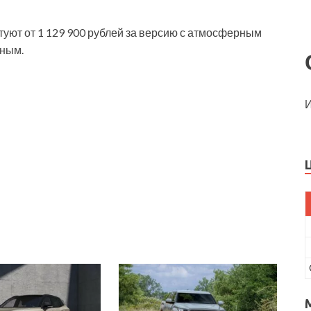
артуют от 1 129 900 рублей за версию с атмосферным
нным.
И