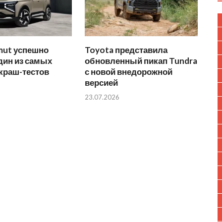
mut успешно
Toyota представила
дин из самых
обновленный пикап Tundra
краш-тестов
с новой внедорожной
версией
23.07.2026