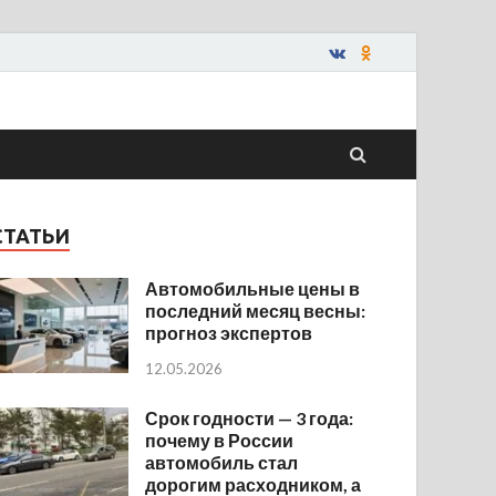
СТАТЬИ
Автомобильные цены в
последний месяц весны:
прогноз экспертов
12.05.2026
Срок годности — 3 года:
почему в России
автомобиль стал
дорогим расходником, а