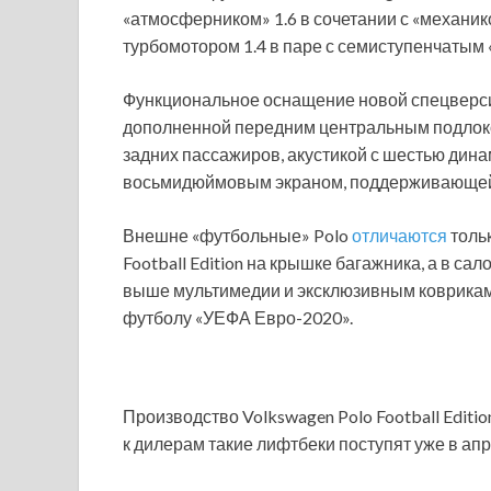
«атмосферником» 1.6 в сочетании с «механи
турбомотором 1.4 в паре с семиступенчатым
Функциональное оснащение новой спецверсии
дополненной передним центральным подлоко
задних пассажиров, акустикой с шестью дин
восьмидюймовым экраном, поддерживающей B
Внешне «футбольные» Polo
отличаются
толь
Football Edition на крышке багажника, а в са
выше мультимедии и эксклюзивным коврикам
футболу «УЕФА Евро-2020».
Производство Volkswagen Polo Football Editio
к дилерам такие лифтбеки поступят уже в апр