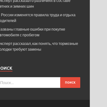
ксперт рассказал о различиях в составе
етних и зимних шин
 России изменятся правила труда и отдыха
одителей
азваны главные ошибки при покупке
втомобиля с пробегом
ксперт рассказал, как понять, что тормозные
олодки требуют замены
ПОИСК