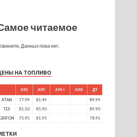
Самое читаемое
звините. Данных пока нет.
ЦЕНЫ НА ТОПЛИВО
A92
A95
A95+
A98
ДТ
ATAN
77.99
81.49
89.99
TES
81.50
85.90
89.90
GRIFON
75.95
81.95
78.95
МЕТКИ