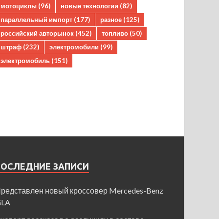
мотоциклы
(96)
новые технологии
(82)
параллельный импорт
(177)
разное
(125)
российский авторынок
(452)
топливо
(50)
штраф
(232)
электромобили
(99)
электромобиль
(151)
ПОСЛЕДНИЕ ЗАПИСИ
редставлен новый кроссовер Mercedes-Benz
GLA