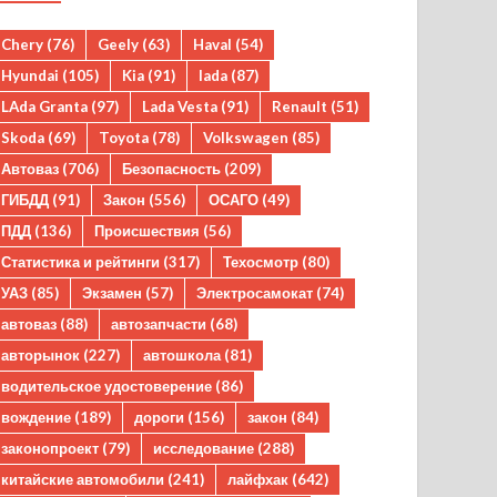
Chery
(76)
Geely
(63)
Haval
(54)
Hyundai
(105)
Kia
(91)
lada
(87)
LAda Granta
(97)
Lada Vesta
(91)
Renault
(51)
Skoda
(69)
Toyota
(78)
Volkswagen
(85)
Автоваз
(706)
Безопасность
(209)
ГИБДД
(91)
Закон
(556)
ОСАГО
(49)
ПДД
(136)
Происшествия
(56)
Статистика и рейтинги
(317)
Техосмотр
(80)
УАЗ
(85)
Экзамен
(57)
Электросамокат
(74)
автоваз
(88)
автозапчасти
(68)
авторынок
(227)
автошкола
(81)
водительское удостоверение
(86)
вождение
(189)
дороги
(156)
закон
(84)
законопроект
(79)
исследование
(288)
китайские автомобили
(241)
лайфхак
(642)