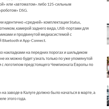
кой» или «автоматом» либо 125-сильным
 «роботом» DSG.
 идентично «средней» комплектации Status,
тником, камерой заднего вида, USB-портами для
амиками и продвинутой медиасистемой с
luetooth и App-Connect.
ко накладками на передних порогах и шильдиком
лоне их можно будет узнать только по уже упомянутой
 с логотипом предстоящего Чемпионата Европы по
n на заводе в Калуге должно было начаться в марте, а
еле этого года.