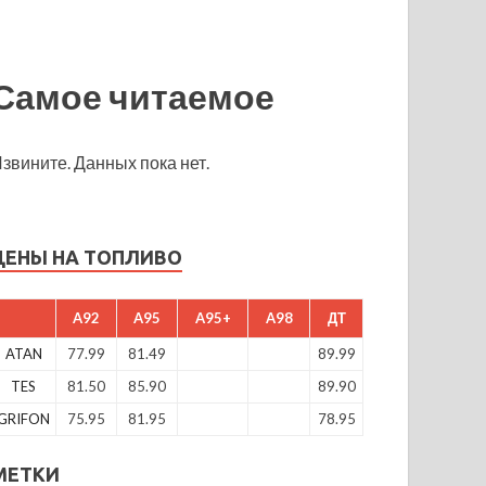
Самое читаемое
звините. Данных пока нет.
ЦЕНЫ НА ТОПЛИВО
A92
A95
A95+
A98
ДТ
ATAN
77.99
81.49
89.99
TES
81.50
85.90
89.90
GRIFON
75.95
81.95
78.95
МЕТКИ