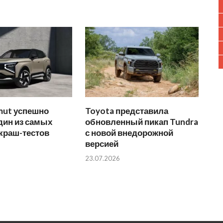
mut успешно
Toyota представила
дин из самых
обновленный пикап Tundra
краш-тестов
с новой внедорожной
версией
23.07.2026