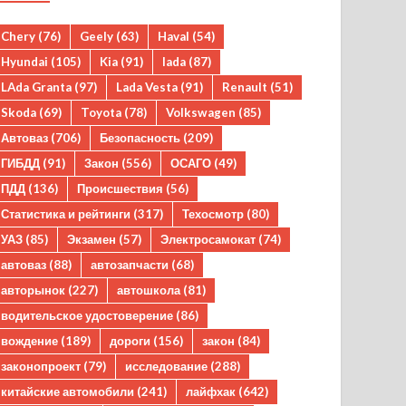
Chery
(76)
Geely
(63)
Haval
(54)
Hyundai
(105)
Kia
(91)
lada
(87)
LAda Granta
(97)
Lada Vesta
(91)
Renault
(51)
Skoda
(69)
Toyota
(78)
Volkswagen
(85)
Автоваз
(706)
Безопасность
(209)
ГИБДД
(91)
Закон
(556)
ОСАГО
(49)
ПДД
(136)
Происшествия
(56)
Статистика и рейтинги
(317)
Техосмотр
(80)
УАЗ
(85)
Экзамен
(57)
Электросамокат
(74)
автоваз
(88)
автозапчасти
(68)
авторынок
(227)
автошкола
(81)
водительское удостоверение
(86)
вождение
(189)
дороги
(156)
закон
(84)
законопроект
(79)
исследование
(288)
китайские автомобили
(241)
лайфхак
(642)