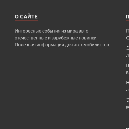
О САЙТЕ
Интересные события из мира авто,
П
отечественные и зарубежные новинки.
Полезная информация для автомобилистов.
Э
л
В
в
Н
а
Э
к