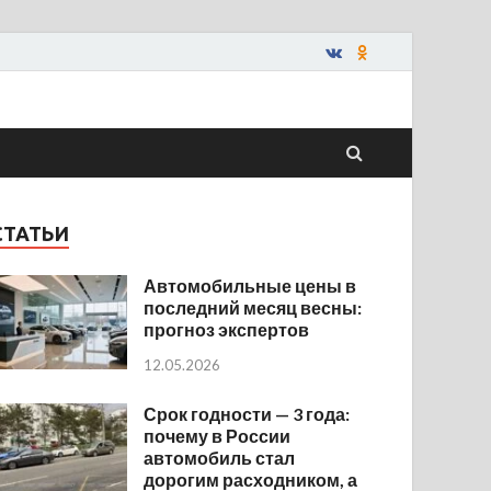
СТАТЬИ
Автомобильные цены в
последний месяц весны:
прогноз экспертов
12.05.2026
Срок годности — 3 года:
почему в России
автомобиль стал
дорогим расходником, а