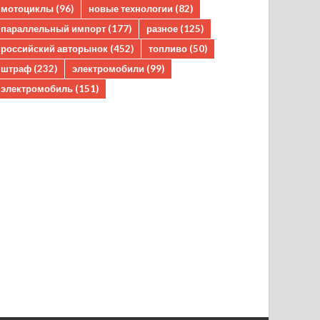
мотоциклы
(96)
новые технологии
(82)
параллельный импорт
(177)
разное
(125)
российский авторынок
(452)
топливо
(50)
штраф
(232)
электромобили
(99)
электромобиль
(151)