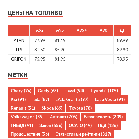
ЦЕНЫ НА ТОПЛИВО
A92
A95
A95+
A98
ДТ
ATAN
77.99
81.49
89.99
TES
81.50
85.90
89.90
GRIFON
75.95
81.95
78.95
МЕТКИ
Chery
(76)
Geely
(63)
Haval
(54)
Hyundai
(105)
Kia
(91)
lada
(87)
LAda Granta
(97)
Lada Vesta
(91)
Renault
(51)
Skoda
(69)
Toyota
(78)
Volkswagen
(85)
Автоваз
(706)
Безопасность
(209)
ГИБДД
(91)
Закон
(556)
ОСАГО
(49)
ПДД
(136)
Происшествия
(56)
Статистика и рейтинги
(317)