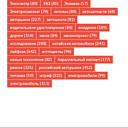
Техосмотр
(80)
УАЗ
(85)
Экзамен
(57)
Электросамокат
(74)
автоваз
(88)
автозапчасти
(68)
авторынок
(227)
автошкола
(81)
водительское удостоверение
(86)
вождение
(189)
дороги
(156)
закон
(84)
законопроект
(79)
исследование
(288)
китайские автомобили
(241)
лайфхак
(642)
мотоциклы
(96)
новые технологии
(82)
параллельный импорт
(177)
разное
(125)
российский авторынок
(452)
топливо
(50)
штраф
(232)
электромобили
(99)
электромобиль
(151)