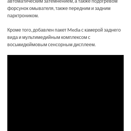
автоматическим затемнением, а также подогревом
форсунок омывателя, также передним и задним
парктроником.
Кроме того, добавлен пакет Media с камерой заднего
вида и мультимедийным комплексом с
восьмидюймовым сенсорным дисплеем.