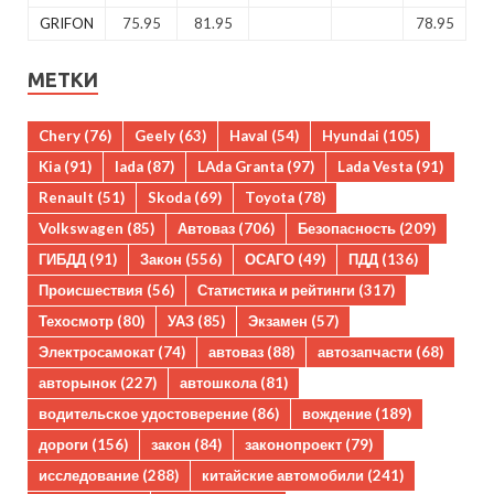
GRIFON
75.95
81.95
78.95
МЕТКИ
Chery
(76)
Geely
(63)
Haval
(54)
Hyundai
(105)
Kia
(91)
lada
(87)
LAda Granta
(97)
Lada Vesta
(91)
Renault
(51)
Skoda
(69)
Toyota
(78)
Volkswagen
(85)
Автоваз
(706)
Безопасность
(209)
ГИБДД
(91)
Закон
(556)
ОСАГО
(49)
ПДД
(136)
Происшествия
(56)
Статистика и рейтинги
(317)
Техосмотр
(80)
УАЗ
(85)
Экзамен
(57)
Электросамокат
(74)
автоваз
(88)
автозапчасти
(68)
авторынок
(227)
автошкола
(81)
водительское удостоверение
(86)
вождение
(189)
дороги
(156)
закон
(84)
законопроект
(79)
исследование
(288)
китайские автомобили
(241)