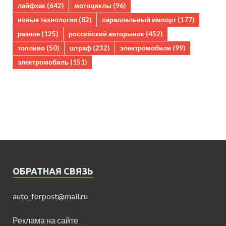
лайфхак
(642)
мотоциклы
(96)
новые технологии
(82)
параллельный импорт
(177)
разное
(125)
российский авторынок
(452)
топливо
(50)
штраф
(232)
электромобили
(99)
электромобиль
(151)
ОБРАТНАЯ СВЯЗЬ
auto_forpost@mail.ru
Реклама на сайте