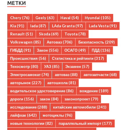
МЕТКИ
Chery
(76)
Geely
(63)
Haval
(54)
Hyundai
(105)
Kia
(91)
lada
(87)
LAda Granta
(97)
Lada Vesta
(91)
Renault
(51)
Skoda
(69)
Toyota
(78)
Volkswagen
(85)
Автоваз
(706)
Безопасность
(209)
ГИБДД
(91)
Закон
(556)
ОСАГО
(49)
ПДД
(136)
Происшествия
(56)
Статистика и рейтинги
(317)
Техосмотр
(80)
УАЗ
(85)
Экзамен
(57)
Электросамокат
(74)
автоваз
(88)
автозапчасти
(68)
авторынок
(227)
автошкола
(81)
водительское удостоверение
(86)
вождение
(189)
дороги
(156)
закон
(84)
законопроект
(79)
исследование
(288)
китайские автомобили
(241)
лайфхак
(642)
мотоциклы
(96)
новые технологии
(82)
параллельный импорт
(177)