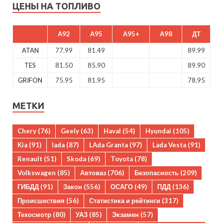
ЦЕНЫ НА ТОПЛИВО
A92
A95
A95+
A98
ДТ
ATAN
77.99
81.49
89.99
TES
81.50
85.90
89.90
GRIFON
75.95
81.95
78.95
МЕТКИ
Chery
(76)
Geely
(63)
Haval
(54)
Hyundai
(105)
Kia
(91)
lada
(87)
LAda Granta
(97)
Lada Vesta
(91)
Renault
(51)
Skoda
(69)
Toyota
(78)
Volkswagen
(85)
Автоваз
(706)
Безопасность
(209)
ГИБДД
(91)
Закон
(556)
ОСАГО
(49)
ПДД
(136)
Происшествия
(56)
Статистика и рейтинги
(317)
Техосмотр
(80)
УАЗ
(85)
Экзамен
(57)