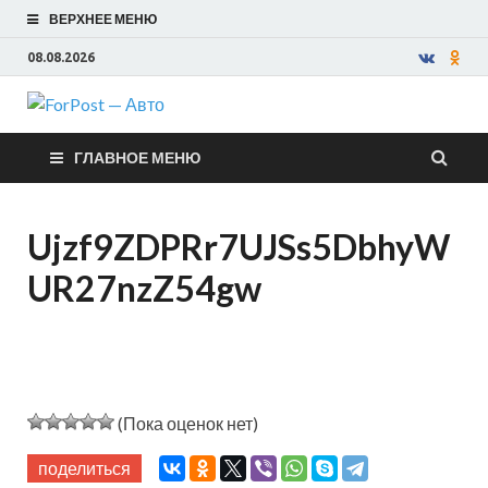
ВЕРХНЕЕ МЕНЮ
08.08.2026
ForPost —
ГЛАВНОЕ МЕНЮ
Авто
Ujzf9ZDPRr7UJSs5DbhyW
UR27nzZ54gw
(Пока оценок нет)
поделиться