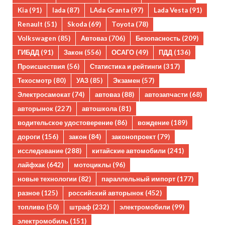
Kia
(91)
lada
(87)
LAda Granta
(97)
Lada Vesta
(91)
Renault
(51)
Skoda
(69)
Toyota
(78)
Volkswagen
(85)
Автоваз
(706)
Безопасность
(209)
ГИБДД
(91)
Закон
(556)
ОСАГО
(49)
ПДД
(136)
Происшествия
(56)
Статистика и рейтинги
(317)
Техосмотр
(80)
УАЗ
(85)
Экзамен
(57)
Электросамокат
(74)
автоваз
(88)
автозапчасти
(68)
авторынок
(227)
автошкола
(81)
водительское удостоверение
(86)
вождение
(189)
дороги
(156)
закон
(84)
законопроект
(79)
исследование
(288)
китайские автомобили
(241)
лайфхак
(642)
мотоциклы
(96)
новые технологии
(82)
параллельный импорт
(177)
разное
(125)
российский авторынок
(452)
топливо
(50)
штраф
(232)
электромобили
(99)
электромобиль
(151)