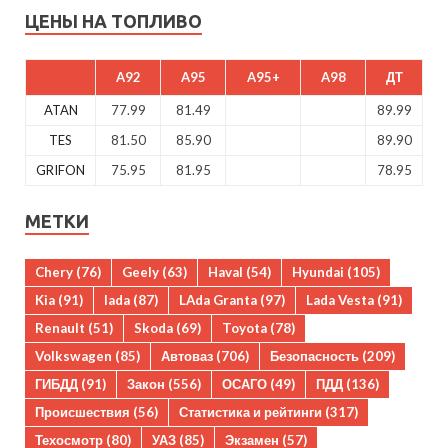
ЦЕНЫ НА ТОПЛИВО
A92
A95
A95+
A98
ДТ
ATAN
77.99
81.49
89.99
TES
81.50
85.90
89.90
GRIFON
75.95
81.95
78.95
МЕТКИ
Chery
(76)
Geely
(63)
Haval
(54)
Hyundai
(105)
Kia
(91)
lada
(87)
LAda Granta
(97)
Lada Vesta
(91)
Renault
(51)
Skoda
(69)
Toyota
(78)
Volkswagen
(85)
Автоваз
(706)
Безопасность
(209)
ГИБДД
(91)
Закон
(556)
ОСАГО
(49)
ПДД
(136)
Происшествия
(56)
Статистика и рейтинги
(317)
Техосмотр
(80)
УАЗ
(85)
Экзамен
(57)