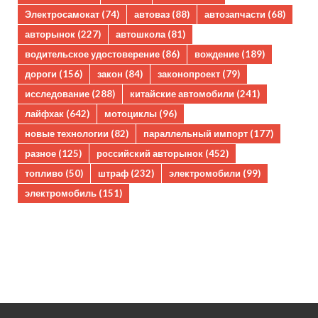
Электросамокат
(74)
автоваз
(88)
автозапчасти
(68)
авторынок
(227)
автошкола
(81)
водительское удостоверение
(86)
вождение
(189)
дороги
(156)
закон
(84)
законопроект
(79)
исследование
(288)
китайские автомобили
(241)
лайфхак
(642)
мотоциклы
(96)
новые технологии
(82)
параллельный импорт
(177)
разное
(125)
российский авторынок
(452)
топливо
(50)
штраф
(232)
электромобили
(99)
электромобиль
(151)