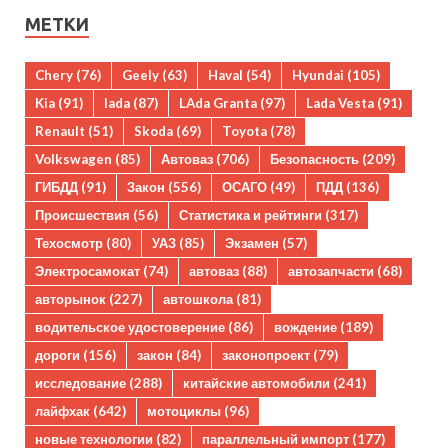
МЕТКИ
Chery
(76)
Geely
(63)
Haval
(54)
Hyundai
(105)
Kia
(91)
lada
(87)
LAda Granta
(97)
Lada Vesta
(91)
Renault
(51)
Skoda
(69)
Toyota
(78)
Volkswagen
(85)
Автоваз
(706)
Безопасность
(209)
ГИБДД
(91)
Закон
(556)
ОСАГО
(49)
ПДД
(136)
Происшествия
(56)
Статистика и рейтинги
(317)
Техосмотр
(80)
УАЗ
(85)
Экзамен
(57)
Электросамокат
(74)
автоваз
(88)
автозапчасти
(68)
авторынок
(227)
автошкола
(81)
водительское удостоверение
(86)
вождение
(189)
дороги
(156)
закон
(84)
законопроект
(79)
исследование
(288)
китайские автомобили
(241)
лайфхак
(642)
мотоциклы
(96)
новые технологии
(82)
параллельный импорт
(177)