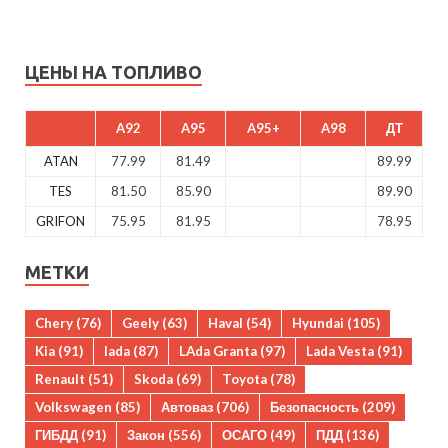
ЦЕНЫ НА ТОПЛИВО
A92
A95
A95+
A98
ДТ
ATAN
77.99
81.49
89.99
TES
81.50
85.90
89.90
GRIFON
75.95
81.95
78.95
МЕТКИ
Chery
(76)
Geely
(63)
Haval
(54)
Hyundai
(105)
Kia
(91)
lada
(87)
LAda Granta
(97)
Lada Vesta
(91)
Renault
(51)
Skoda
(69)
Toyota
(78)
Volkswagen
(85)
Автоваз
(706)
Безопасность
(209)
ГИБДД
(91)
Закон
(556)
ОСАГО
(49)
ПДД
(136)