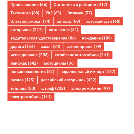
Происшествия
(56)
Статистика и рейтинги
(317)
Техосмотр
(80)
УАЗ
(85)
Экзамен
(57)
Электросамокат
(74)
автоваз
(88)
автозапчасти
(68)
авторынок
(227)
автошкола
(81)
водительское удостоверение
(86)
вождение
(189)
дороги
(156)
закон
(84)
законопроект
(79)
исследование
(288)
китайские автомобили
(241)
лайфхак
(642)
мотоциклы
(96)
новые технологии
(82)
параллельный импорт
(177)
разное
(125)
российский авторынок
(452)
топливо
(50)
штраф
(232)
электромобили
(99)
электромобиль
(151)