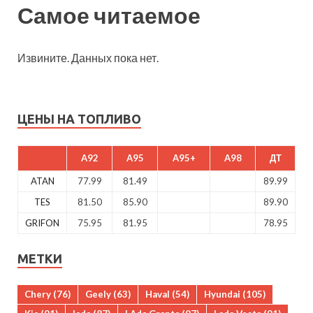
Самое читаемое
Извините. Данных пока нет.
ЦЕНЫ НА ТОПЛИВО
A92
A95
A95+
A98
ДТ
ATAN
77.99
81.49
89.99
TES
81.50
85.90
89.90
GRIFON
75.95
81.95
78.95
МЕТКИ
Chery
(76)
Geely
(63)
Haval
(54)
Hyundai
(105)