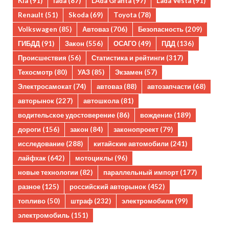
Kia
(91)
lada
(87)
LAda Granta
(97)
Lada Vesta
(91)
Renault
(51)
Skoda
(69)
Toyota
(78)
Volkswagen
(85)
Автоваз
(706)
Безопасность
(209)
ГИБДД
(91)
Закон
(556)
ОСАГО
(49)
ПДД
(136)
Происшествия
(56)
Статистика и рейтинги
(317)
Техосмотр
(80)
УАЗ
(85)
Экзамен
(57)
Электросамокат
(74)
автоваз
(88)
автозапчасти
(68)
авторынок
(227)
автошкола
(81)
водительское удостоверение
(86)
вождение
(189)
дороги
(156)
закон
(84)
законопроект
(79)
исследование
(288)
китайские автомобили
(241)
лайфхак
(642)
мотоциклы
(96)
новые технологии
(82)
параллельный импорт
(177)
разное
(125)
российский авторынок
(452)
топливо
(50)
штраф
(232)
электромобили
(99)
электромобиль
(151)