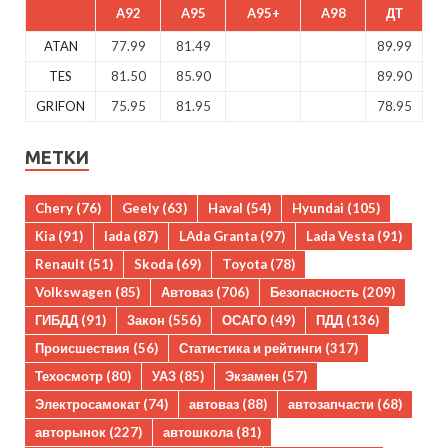
A92
A95
A95+
A98
ДТ
ATAN
77.99
81.49
89.99
TES
81.50
85.90
89.90
GRIFON
75.95
81.95
78.95
МЕТКИ
Chery
(76)
Geely
(63)
Haval
(54)
Hyundai
(105)
Kia
(91)
lada
(87)
LAda Granta
(97)
Lada Vesta
(91)
Renault
(51)
Skoda
(69)
Toyota
(78)
Volkswagen
(85)
Автоваз
(706)
Безопасность
(209)
ГИБДД
(91)
Закон
(556)
ОСАГО
(49)
ПДД
(136)
Происшествия
(56)
Статистика и рейтинги
(317)
Техосмотр
(80)
УАЗ
(85)
Экзамен
(57)
Электросамокат
(74)
автоваз
(88)
автозапчасти
(68)
авторынок
(227)
автошкола
(81)