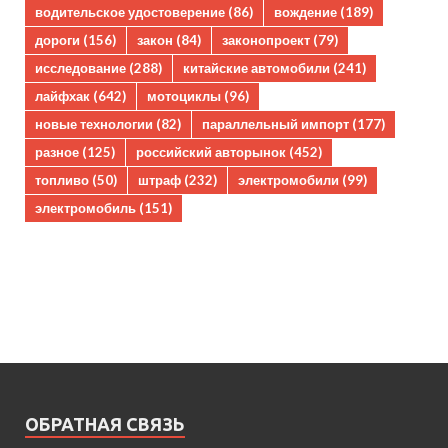
водительское удостоверение
(86)
вождение
(189)
дороги
(156)
закон
(84)
законопроект
(79)
исследование
(288)
китайские автомобили
(241)
лайфхак
(642)
мотоциклы
(96)
новые технологии
(82)
параллельный импорт
(177)
разное
(125)
российский авторынок
(452)
топливо
(50)
штраф
(232)
электромобили
(99)
электромобиль
(151)
ОБРАТНАЯ СВЯЗЬ