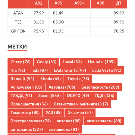
A92
A95
A95+
A98
ДТ
ATAN
77.99
81.49
89.99
TES
81.50
85.90
89.90
GRIFON
75.95
81.95
78.95
МЕТКИ
Chery
(76)
Geely
(63)
Haval
(54)
Hyundai
(105)
Kia
(91)
lada
(87)
LAda Granta
(97)
Lada Vesta
(91)
Renault
(51)
Skoda
(69)
Toyota
(78)
Volkswagen
(85)
Автоваз
(706)
Безопасность
(209)
ГИБДД
(91)
Закон
(556)
ОСАГО
(49)
ПДД
(136)
Происшествия
(56)
Статистика и рейтинги
(317)
Техосмотр
(80)
УАЗ
(85)
Экзамен
(57)
Электросамокат
(74)
автоваз
(88)
автозапчасти
(68)
авторынок
(227)
автошкола
(81)