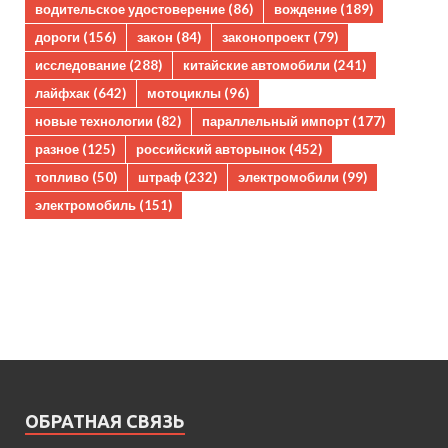
водительское удостоверение
(86)
вождение
(189)
дороги
(156)
закон
(84)
законопроект
(79)
исследование
(288)
китайские автомобили
(241)
лайфхак
(642)
мотоциклы
(96)
новые технологии
(82)
параллельный импорт
(177)
разное
(125)
российский авторынок
(452)
топливо
(50)
штраф
(232)
электромобили
(99)
электромобиль
(151)
ОБРАТНАЯ СВЯЗЬ