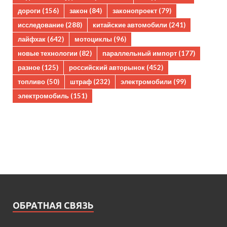
дороги
(156)
закон
(84)
законопроект
(79)
исследование
(288)
китайские автомобили
(241)
лайфхак
(642)
мотоциклы
(96)
новые технологии
(82)
параллельный импорт
(177)
разное
(125)
российский авторынок
(452)
топливо
(50)
штраф
(232)
электромобили
(99)
электромобиль
(151)
ОБРАТНАЯ СВЯЗЬ