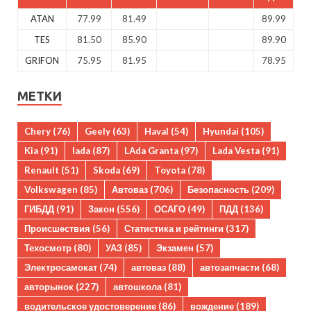
ATAN
77.99
81.49
89.99
TES
81.50
85.90
89.90
GRIFON
75.95
81.95
78.95
МЕТКИ
Chery
(76)
Geely
(63)
Haval
(54)
Hyundai
(105)
Kia
(91)
lada
(87)
LAda Granta
(97)
Lada Vesta
(91)
Renault
(51)
Skoda
(69)
Toyota
(78)
Volkswagen
(85)
Автоваз
(706)
Безопасность
(209)
ГИБДД
(91)
Закон
(556)
ОСАГО
(49)
ПДД
(136)
Происшествия
(56)
Статистика и рейтинги
(317)
Техосмотр
(80)
УАЗ
(85)
Экзамен
(57)
Электросамокат
(74)
автоваз
(88)
автозапчасти
(68)
авторынок
(227)
автошкола
(81)
водительское удостоверение
(86)
вождение
(189)