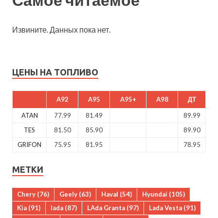
Извините. Данных пока нет.
ЦЕНЫ НА ТОПЛИВО
A92
A95
A95+
A98
ДТ
ATAN
77.99
81.49
89.99
TES
81.50
85.90
89.90
GRIFON
75.95
81.95
78.95
МЕТКИ
Chery
(76)
Geely
(63)
Haval
(54)
Hyundai
(105)
Kia
(91)
lada
(87)
LAda Granta
(97)
Lada Vesta
(91)