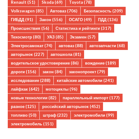
Renault
(51)
Skoda
(69)
Toyota
(78)
Volkswagen
(85)
Автоваз
(706)
Безопасность
(209)
ГИБДД
(91)
Закон
(556)
ОСАГО
(49)
ПДД
(136)
Происшествия
(56)
Статистика и рейтинги
(317)
Техосмотр
(80)
УАЗ
(85)
Экзамен
(57)
Электросамокат
(74)
автоваз
(88)
автозапчасти
(68)
авторынок
(227)
автошкола
(81)
водительское удостоверение
(86)
вождение
(189)
дороги
(156)
закон
(84)
законопроект
(79)
исследование
(288)
китайские автомобили
(241)
лайфхак
(642)
мотоциклы
(96)
новые технологии
(82)
параллельный импорт
(177)
разное
(125)
российский авторынок
(452)
топливо
(50)
штраф
(232)
электромобили
(99)
электромобиль
(151)