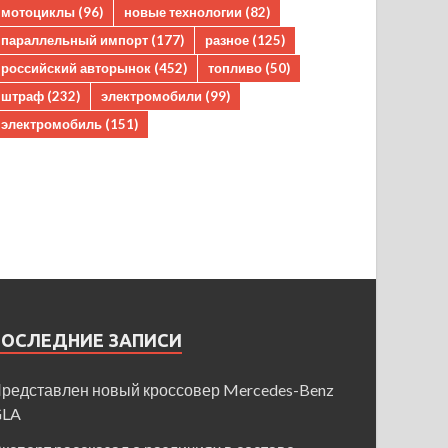
мотоциклы
(96)
новые технологии
(82)
параллельный импорт
(177)
разное
(125)
российский авторынок
(452)
топливо
(50)
штраф
(232)
электромобили
(99)
электромобиль
(151)
ПОСЛЕДНИЕ ЗАПИСИ
редставлен новый кроссовер Mercedes-Benz
GLA