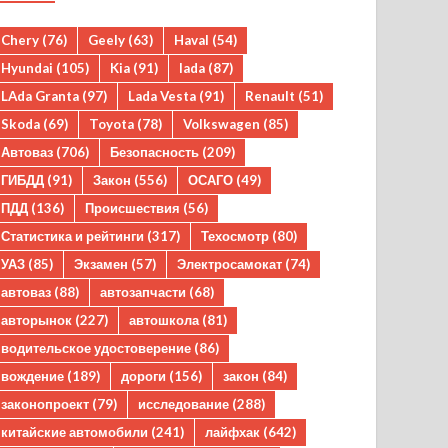
Chery
(76)
Geely
(63)
Haval
(54)
Hyundai
(105)
Kia
(91)
lada
(87)
LAda Granta
(97)
Lada Vesta
(91)
Renault
(51)
Skoda
(69)
Toyota
(78)
Volkswagen
(85)
Автоваз
(706)
Безопасность
(209)
ГИБДД
(91)
Закон
(556)
ОСАГО
(49)
ПДД
(136)
Происшествия
(56)
Статистика и рейтинги
(317)
Техосмотр
(80)
УАЗ
(85)
Экзамен
(57)
Электросамокат
(74)
автоваз
(88)
автозапчасти
(68)
авторынок
(227)
автошкола
(81)
водительское удостоверение
(86)
вождение
(189)
дороги
(156)
закон
(84)
законопроект
(79)
исследование
(288)
китайские автомобили
(241)
лайфхак
(642)