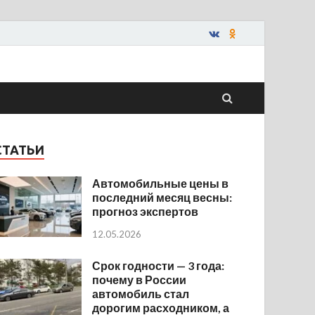
СТАТЬИ
Автомобильные цены в
последний месяц весны:
прогноз экспертов
12.05.2026
Срок годности — 3 года:
почему в России
автомобиль стал
дорогим расходником, а