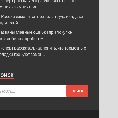
ксперт рассказал о различиях в составе
етних и зимних шин
 России изменятся правила труда и отдыха
одителей
азваны главные ошибки при покупке
втомобиля с пробегом
ксперт рассказал, как понять, что тормозные
олодки требуют замены
ПОИСК