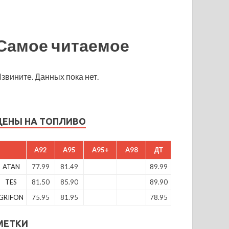
Самое читаемое
звините. Данных пока нет.
ЦЕНЫ НА ТОПЛИВО
A92
A95
A95+
A98
ДТ
ATAN
77.99
81.49
89.99
TES
81.50
85.90
89.90
GRIFON
75.95
81.95
78.95
МЕТКИ