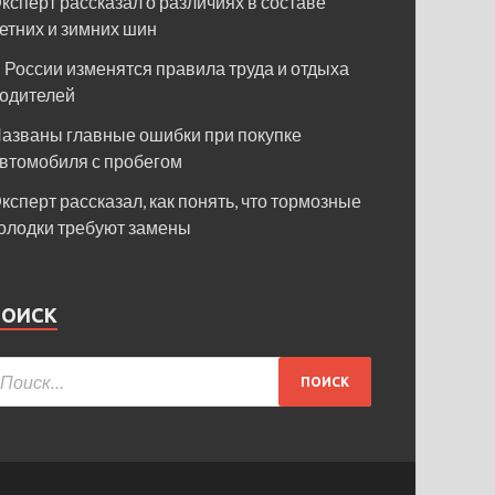
ксперт рассказал о различиях в составе
етних и зимних шин
 России изменятся правила труда и отдыха
одителей
азваны главные ошибки при покупке
втомобиля с пробегом
ксперт рассказал, как понять, что тормозные
олодки требуют замены
ПОИСК