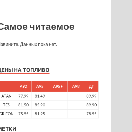
Самое читаемое
звините. Данных пока нет.
ЦЕНЫ НА ТОПЛИВО
A92
A95
A95+
A98
ДТ
ATAN
77.99
81.49
89.99
TES
81.50
85.90
89.90
GRIFON
75.95
81.95
78.95
МЕТКИ