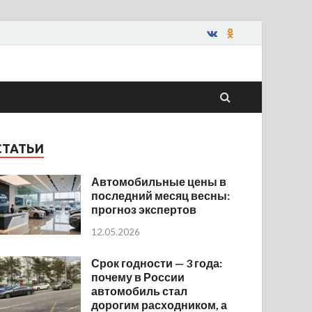
СТАТЬИ
Автомобильные цены в
последний месяц весны:
прогноз экспертов
12.05.2026
Срок годности — 3 года:
почему в России
автомобиль стал
дорогим расходником, а