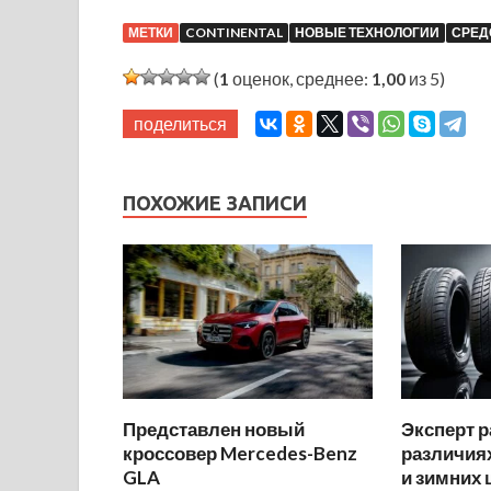
МЕТКИ
CONTINENTAL
НОВЫЕ ТЕХНОЛОГИИ
СРЕД
(
1
оценок, среднее:
1,00
из 5)
поделиться
ПОХОЖИЕ ЗАПИСИ
Представлен новый
Эксперт р
кроссовер Mercedes-Benz
различиях
GLA
и зимних