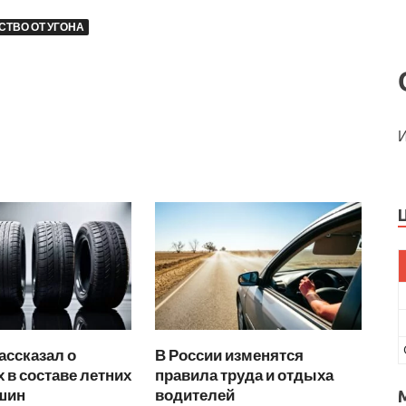
СТВО ОТ УГОНА
И
ассказал о
В России изменятся
 в составе летних
правила труда и отдыха
 шин
водителей