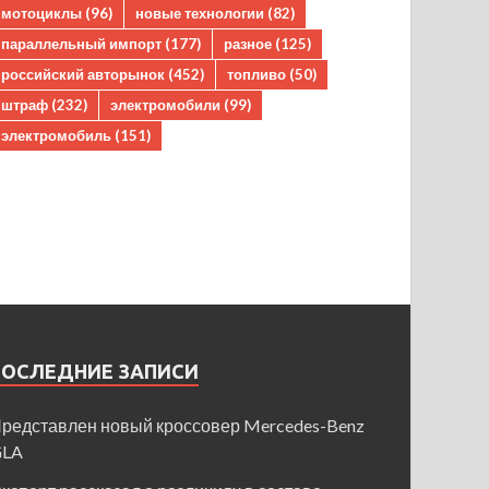
мотоциклы
(96)
новые технологии
(82)
параллельный импорт
(177)
разное
(125)
российский авторынок
(452)
топливо
(50)
штраф
(232)
электромобили
(99)
электромобиль
(151)
ПОСЛЕДНИЕ ЗАПИСИ
редставлен новый кроссовер Mercedes-Benz
GLA