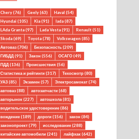
Chery
(76)
Geely
(63)
Haval
(54)
Hyundai
(105)
Kia
(91)
lada
(87)
LAda Granta
(97)
Lada Vesta
(91)
Renault
(51)
Skoda
(69)
Toyota
(78)
Volkswagen
(85)
Автоваз
(706)
Безопасность
(209)
ГИБДД
(91)
Закон
(556)
ОСАГО
(49)
ПДД
(136)
Происшествия
(56)
Статистика и рейтинги
(317)
Техосмотр
(80)
УАЗ
(85)
Экзамен
(57)
Электросамокат
(74)
автоваз
(88)
автозапчасти
(68)
авторынок
(227)
автошкола
(81)
водительское удостоверение
(86)
вождение
(189)
дороги
(156)
закон
(84)
законопроект
(79)
исследование
(288)
китайские автомобили
(241)
лайфхак
(642)