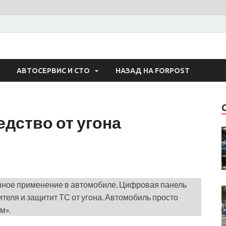
 Авто
АВТОСЕРВИС И СТО
НАЗАД НА FORPOST
дство от угона
нное применение в автомобиле. Цифровая панель
дителя и защитит ТС от угона. Автомобиль просто
м».