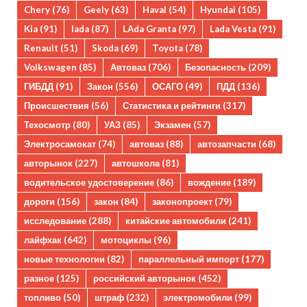
Chery
(76)
Geely
(63)
Haval
(54)
Hyundai
(105)
Kia
(91)
lada
(87)
LAda Granta
(97)
Lada Vesta
(91)
Renault
(51)
Skoda
(69)
Toyota
(78)
Volkswagen
(85)
Автоваз
(706)
Безопасность
(209)
ГИБДД
(91)
Закон
(556)
ОСАГО
(49)
ПДД
(136)
Происшествия
(56)
Статистика и рейтинги
(317)
Техосмотр
(80)
УАЗ
(85)
Экзамен
(57)
Электросамокат
(74)
автоваз
(88)
автозапчасти
(68)
авторынок
(227)
автошкола
(81)
водительское удостоверение
(86)
вождение
(189)
дороги
(156)
закон
(84)
законопроект
(79)
исследование
(288)
китайские автомобили
(241)
лайфхак
(642)
мотоциклы
(96)
новые технологии
(82)
параллельный импорт
(177)
разное
(125)
российский авторынок
(452)
топливо
(50)
штраф
(232)
электромобили
(99)