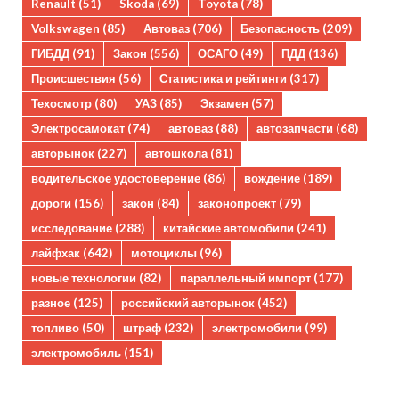
Renault
(51)
Skoda
(69)
Toyota
(78)
Volkswagen
(85)
Автоваз
(706)
Безопасность
(209)
ГИБДД
(91)
Закон
(556)
ОСАГО
(49)
ПДД
(136)
Происшествия
(56)
Статистика и рейтинги
(317)
Техосмотр
(80)
УАЗ
(85)
Экзамен
(57)
Электросамокат
(74)
автоваз
(88)
автозапчасти
(68)
авторынок
(227)
автошкола
(81)
водительское удостоверение
(86)
вождение
(189)
дороги
(156)
закон
(84)
законопроект
(79)
исследование
(288)
китайские автомобили
(241)
лайфхак
(642)
мотоциклы
(96)
новые технологии
(82)
параллельный импорт
(177)
разное
(125)
российский авторынок
(452)
топливо
(50)
штраф
(232)
электромобили
(99)
электромобиль
(151)