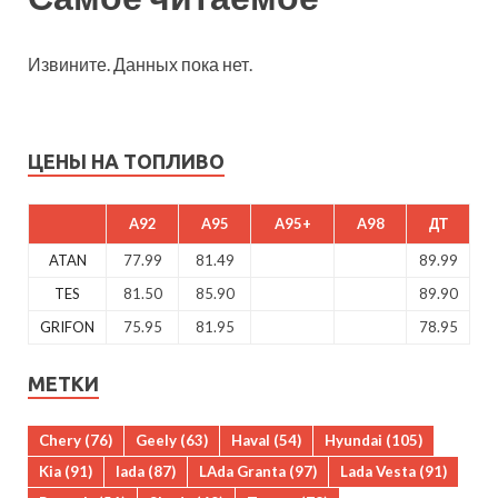
Извините. Данных пока нет.
ЦЕНЫ НА ТОПЛИВО
A92
A95
A95+
A98
ДТ
ATAN
77.99
81.49
89.99
TES
81.50
85.90
89.90
GRIFON
75.95
81.95
78.95
МЕТКИ
Chery
(76)
Geely
(63)
Haval
(54)
Hyundai
(105)
Kia
(91)
lada
(87)
LAda Granta
(97)
Lada Vesta
(91)